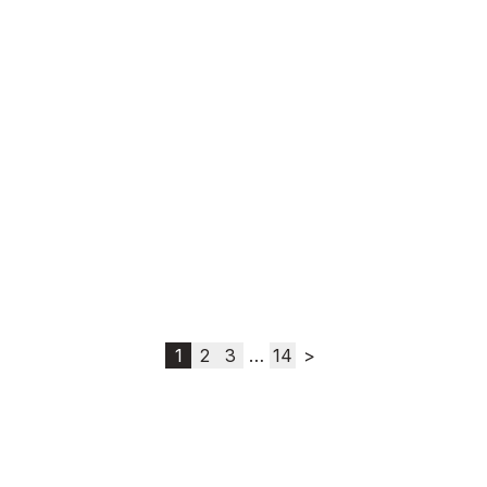
1
2
3
…
14
>