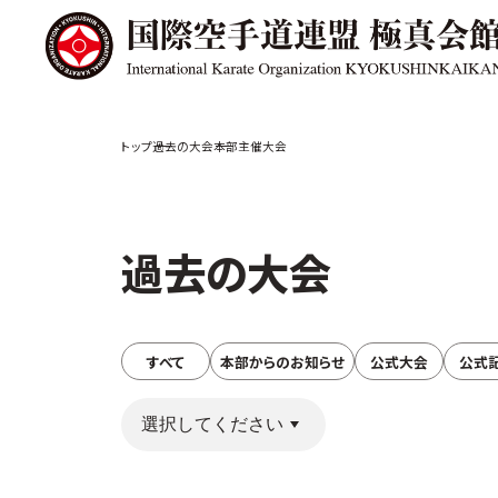
極真会館の
道場検索
過去の大会
本部主催大会
スケジュール
極真会
極真会館の世界
役員紹
極真会館の理念
各委員
過去の大会
大山倍達総裁 紹
国際空
介
ついて
松井章奎館長 紹
介
極真の歴史
すべて
本部からのお知らせ
公式大会
公式