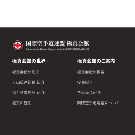
極真会館の世界
極真会館のご案内
極真会館の理念
極真会館の概要
大山倍達総裁 紹介
役員紹介
松井章奎館長 紹介
各委員会紹介
極真の歴史
国際空手道連盟について