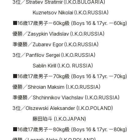
3位／Stratiev Stratimir（I.K.O.BULGARIA)
Kuznetsov Nikolai（I.K.O.RUSSIA)
■16歳17歳男子－60kg級 (Boys 16 & 17yr. －60kg)
優勝／Zasypkin Vladislav（I.K.O.RUSSIA)
準優勝／Zubarev Egor（I.K.O.RUSSIA)
3位／Panfilov Sergei（I.K.O.RUSSIA)
Sablin Kirill（I.K.O. RUSSIA)
■16歳17歳男子－70kg級 (Boys 16 & 17yr. －70kg)
優勝／Shiroian Maksim (I.K.O.RUSSIA)
準優勝／Shchinnikov Viachslav (I.K.O.RUSSIA)
3位／Olszewski Aleksander (I.K.O.POLAND)
藤田珀斗 (I.K.O.JAPAN)
■16歳17歳男子－80kg級 (Boys 16 & 17yr. －80kg)