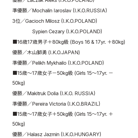
優勝／Laczak Aleks (I.K.O.POLAND)
準優勝／Mochalin Iaroslav (I.K.O.RUSSIA)
3位／Gacioch Milosz (I.K.O.POLAND)
Sypien Cezary (I.K.O.POLAND)
■16歳17歳男子＋80kg級 (Boys 16 & 17yr. ＋80kg)
優勝／木山獅勇 (I.K.O.JAPAN)
準優勝／Pelikh Mykhailo (I.K.O.POLAND)
■15歳～17歳女子－50kg級 (Girls 15～17yr. －
50kg)
優勝／Makitruk Dolia (I.K.O. RUSSIA)
準優勝／Pereira Victoria (I.K.O.BRAZIL)
■15歳～17歳女子＋50kg級 (Girls 15～17yr. ＋
50kg)
優勝／Halasz Jazmin (I.K.O.HUNGARY)