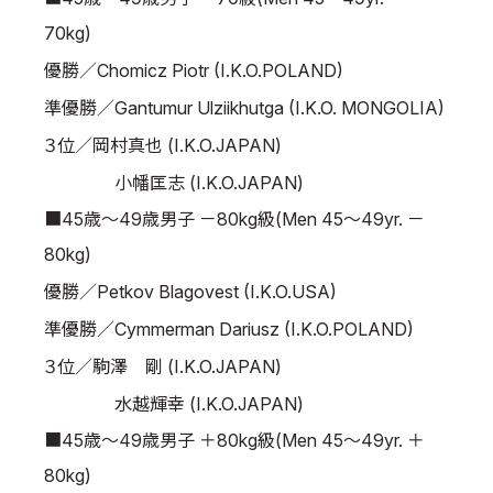
70kg)
優勝／Chomicz Piotr (I.K.O.POLAND)
準優勝／Gantumur Ulziikhutga (I.K.O. MONGOLIA)
３位／岡村真也 (I.K.O.JAPAN)
小幡匡志 (I.K.O.JAPAN)
■45歳～49歳男子 －80kg級(Men 45～49yr. －
80kg)
優勝／Petkov Blagovest (I.K.O.USA)
準優勝／Cymmerman Dariusz (I.K.O.POLAND)
３位／駒澤 剛 (I.K.O.JAPAN)
水越輝幸 (I.K.O.JAPAN)
■45歳～49歳男子 ＋80kg級(Men 45～49yr. ＋
80kg)