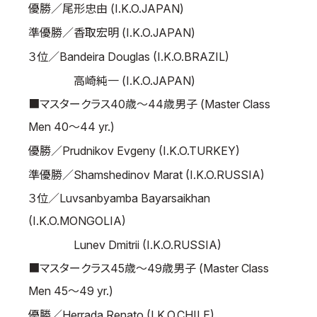
優勝／尾形忠由 (I.K.O.JAPAN)
準優勝／香取宏明 (I.K.O.JAPAN)
３位／Bandeira Douglas (I.K.O.BRAZIL)
高崎純一 (I.K.O.JAPAN)
■マスタークラス40歳～44歳男子 (Master Class
Men 40～44 yr.)
優勝／Prudnikov Evgeny (I.K.O.TURKEY)
準優勝／Shamshedinov Marat (I.K.O.RUSSIA)
３位／Luvsanbyamba Bayarsaikhan
(I.K.O.MONGOLIA)
Lunev Dmitrii (I.K.O.RUSSIA)
■マスタークラス45歳～49歳男子 (Master Class
Men 45～49 yr.)
優勝／Herrada Renato (I.K.O.CHILE)