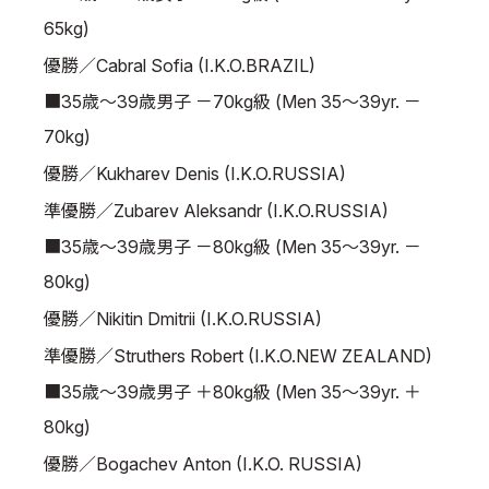
65kg)
優勝／Cabral Sofia (I.K.O.BRAZIL)
■35歳～39歳男子 －70kg級 (Men 35～39yr. －
70kg)
優勝／Kukharev Denis (I.K.O.RUSSIA)
準優勝／Zubarev Aleksandr (I.K.O.RUSSIA)
■35歳～39歳男子 －80kg級 (Men 35～39yr. －
80kg)
優勝／Nikitin Dmitrii (I.K.O.RUSSIA)
準優勝／Struthers Robert (I.K.O.NEW ZEALAND)
■35歳～39歳男子 ＋80kg級 (Men 35～39yr. ＋
80kg)
優勝／Bogachev Anton (I.K.O. RUSSIA)