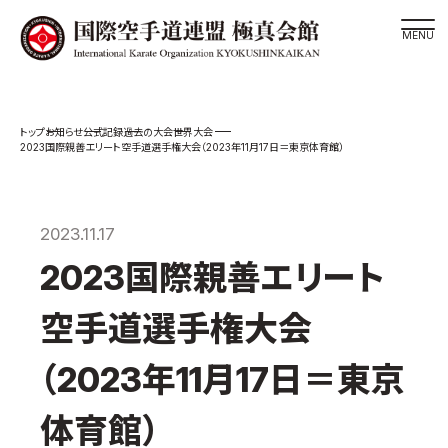
道場検索
お知らせ
公式記録
過去の大会
世界大会
スケジュール
2023国際親善エリート空手道選手権大会（2023年11月17日＝東京体育館）
極真会館の世界
極真会館の理念
2023.11.17
大山倍達総裁 紹介
2023国際親善エリート
松井章奎館長 紹介
極真の歴史
空手道選手権大会
極真会館のご案内
（2023年11月17日＝東京
極真会館の概要
役員紹介
体育館）
各委員会紹介