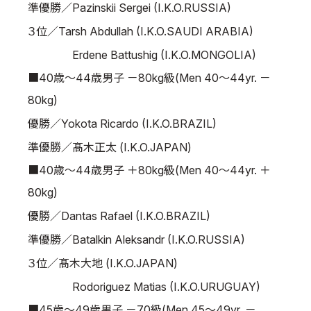
準優勝／Pazinskii Sergei (I.K.O.RUSSIA)
３位／Tarsh Abdullah (I.K.O.SAUDI ARABIA)
Erdene Battushig (I.K.O.MONGOLIA)
■40歳～44歳男子 －80kg級(Men 40～44yr. －
80kg)
優勝／Yokota Ricardo (I.K.O.BRAZIL)
準優勝／髙木正太 (I.K.O.JAPAN)
■40歳～44歳男子 ＋80kg級(Men 40～44yr. ＋
80kg)
優勝／Dantas Rafael (I.K.O.BRAZIL)
準優勝／Batalkin Aleksandr (I.K.O.RUSSIA)
３位／髙木大地 (I.K.O.JAPAN)
Rodoriguez Matias (I.K.O.URUGUAY)
■45歳～49歳男子 －70級(Men 45～49yr. －