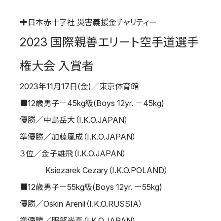
国際空手道連盟について
✚日本赤十字社 災害義援金チャリティー
お知らせ
2023 国際親善エリート空手道選手
本部からのお知らせ
権大会 入賞者
支部からのお知らせ
公式大会
2023年11月17日(金)／東京体育館
公式記録
■12歳男子－45kg級(Boys 12yr. －45kg)
試合規則
優勝／中島岳大（I.K.O.JAPAN）
入門のご案内
準優勝／加藤凰成（I.K.O.JAPAN）
青少年部・保護者の方へ
３位／金子雄飛（I.K.O.JAPAN）
一般の部・壮年部の方
Ksiezarek Cezary（I.K.O.POLAND）
会員制度
■12歳男子－55kg級(Boys 12yr. －55kg)
優勝／Oskin Arenii（I.K.O.RUSSIA）
準優勝／服部光真（I.K.O.JAPAN）