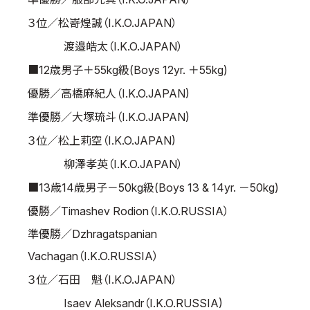
取材のお申し込み
３位／松嵜煌誠（I.K.O.JAPAN）
よくある質問
渡邉皓太（I.K.O.JAPAN）
本サイトについて
■12歳男子＋55kg級(Boys 12yr. ＋55kg)
プライバシーポリシー
優勝／高橋麻紀人（I.K.O.JAPAN)
サイトマップ
準優勝／大塚琉斗（I.K.O.JAPAN)
Language
３位／松上莉空（I.K.O.JAPAN)
日本語
柳澤孝英（I.K.O.JAPAN）
English
■13歳14歳男子－50kg級(Boys 13 & 14yr. －50kg)
優勝／Timashev Rodion（I.K.O.RUSSIA）
準優勝／Dzhragatspanian
Vachagan（I.K.O.RUSSIA）
３位／石田 魁（I.K.O.JAPAN）
Isaev Aleksandr（I.K.O.RUSSIA)