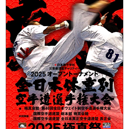
国際空手道連盟について
お知らせ
本部からのお知らせ
支部からのお知らせ
公式大会
公式記録
試合規則
入門のご案内
青少年部・保護者の方へ
一般の部・壮年部の方
会員制度