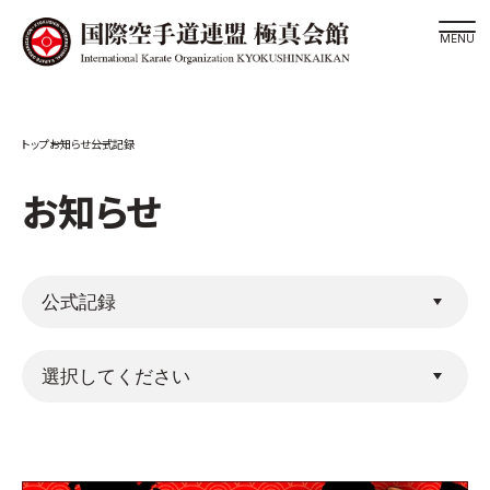
道場検索
お知らせ
公式記録
スケジュール
極真会館の世界
お知らせ
極真会館の理念
大山倍達総裁 紹介
松井章奎館長 紹介
極真の歴史
極真会館のご案内
極真会館の概要
役員紹介
各委員会紹介