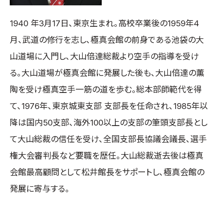
取材のお申し込み
1940 年3月17日、東京生まれ。高校卒業後の1959年4
よくある質問
月、武道の修行を志し、極真会館の前身である池袋の大
本サイトについて
山道場に入門し、大山倍達総裁より空手の指導を受け
プライバシーポリシー
サイトマップ
る。大山道場が極真会館に発展した後も、大山倍達の薫
Language
陶を受け極真空手一筋の道を歩む。総本部師範代を得
日本語
て、1976年、東京城東支部 支部長を任命され、1985年以
English
降は国内50支部、海外100以上の支部の筆頭支部長とし
て大山総裁の信任を受け、全国支部長協議会議長、選手
権大会審判長など要職を歴任。大山総裁逝去後は極真
会館最高顧問として松井館長をサポートし、極真会館の
発展に寄与する。