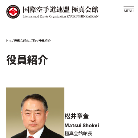
道場検索
極真会館のご案内
役員紹介
スケジュール
極真会館の世界
役員紹介
極真会館の理念
大山倍達総裁 紹介
松井章奎館長 紹介
極真の歴史
極真会館のご案内
松井章奎
極真会館の概要
Matsui Shokei
役員紹介
極真会館館長
各委員会紹介