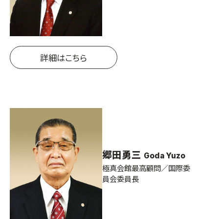
国際空手道連盟について
お知らせ
本部からのお知らせ
詳細はこちら
支部からのお知らせ
公式大会
公式記録
試合規則
入門のご案内
青少年部・保護者の方へ
郷田勇三
Goda Yuzo
一般の部・壮年部の方
極真会館最高顧問／国際委
会員制度
員会委員長