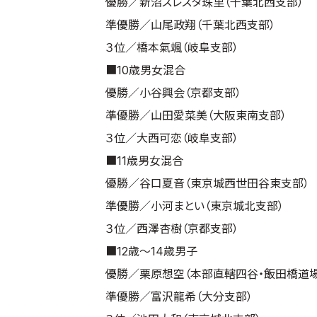
優勝／新沼スレスタ珠里（千葉北西支部）
準優勝／山尾政翔（千葉北西支部）
３位／橋本氣颯（岐阜支部）
■10歳男女混合
優勝／小谷興会（京都支部）
準優勝／山田愛菜美（大阪東南支部）
３位／大西可恋（岐阜支部）
■11歳男女混合
優勝／谷口夏音（東京城西世田谷東支部）
準優勝／小河まとい（東京城北支部）
３位／西澤杏樹（京都支部）
■12歳～14歳男子
優勝／栗原想空（本部直轄四谷・飯田橋道場
準優勝／富沢龍希（大分支部）