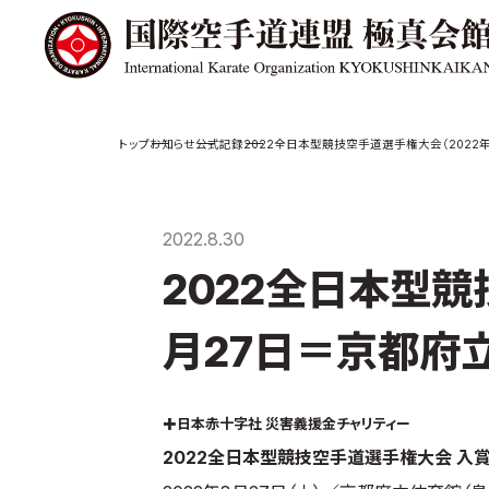
極真会館の
道場検索
お知らせ
公式記録
2022全日本型競技空手道選手権大会（2022
スケジュール
極真会
極真会館の世界
役員紹
2022.8.30
極真会館の理念
各委員
2022全日本型競
大山倍達総裁 紹
国際空
介
ついて
松井章奎館長 紹
月27日＝京都府
介
極真の歴史
✚日本赤十字社 災害義援金チャリティー
2022全日本型競技空手道選手権大会 入