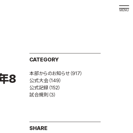
取材の
よくある
本サイト
CATEGORY
プライバ
本部からのお知らせ
（917）
サイトマ
年8
公式大会
（149）
Language
公式記録
（152）
試合規則
（3）
日本語
English
SHARE