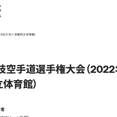
ご案内
お知らせ
年8月27日＝京都府立体育館）
館の概要
本部からのお知ら
せ
介
支部からのお知ら
せ
会紹介
公式大会
技空手道選手権大会（2022
手道連盟に
公式記録
試合規則
立体育館）
入門のご案内
青少年部・保護者
の方へ
一般の部・壮年部
賞者
の方
会員制度