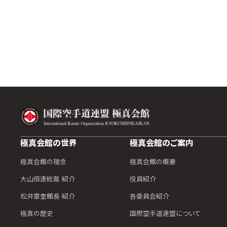
極真会館の世界
極真会館のご案内
極真会館の理念
極真会館の概要
大山倍達総裁 紹介
役員紹介
松井章奎館長 紹介
各委員会紹介
極真の歴史
国際空手道連盟について