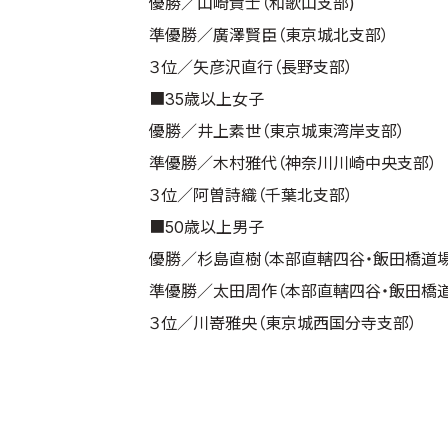
優勝／山崎貴士（和歌山支部)
準優勝／廣澤賢臣（東京城北支部）
３位／矢彦沢直行（長野支部）
■35歳以上女子
優勝／井上素世（東京城東湾岸支部）
準優勝／木村雅代（神奈川川崎中央支部）
３位／阿曽詩織（千葉北支部）
■50歳以上男子
優勝／杉島直樹（本部直轄四谷・飯田橋道場
準優勝／太田周作（本部直轄四谷・飯田橋道
３位／川嵜雅央（東京城西国分寺支部）