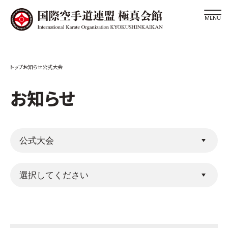
道場検索
お知らせ
公式大会
スケジュール
極真会館の世界
お知らせ
極真会館の理念
大山倍達総裁 紹介
松井章奎館長 紹介
極真の歴史
極真会館のご案内
極真会館の概要
役員紹介
各委員会紹介