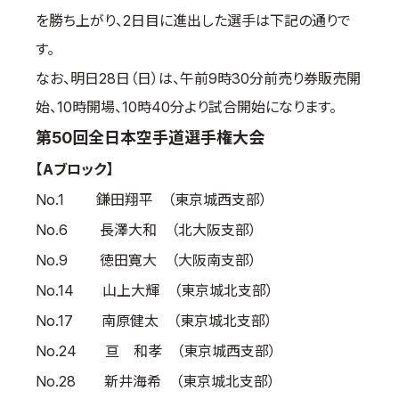
を勝ち上がり、2日目に進出した選手は下記の通りで
国際空手道連盟について
す。
お知らせ
なお、明日28日（日）は、午前9時30分前売り券販売開
本部からのお知らせ
始、10時開場、10時40分より試合開始になります。
支部からのお知らせ
第50回全日本空手道選手権大会
公式大会
【Aブロック】
公式記録
No.1 鎌田翔平 （東京城西支部）
試合規則
入門のご案内
No.6 長澤大和 （北大阪支部）
No.9 徳田寛大 （大阪南支部）
青少年部・保護者の方へ
No.14 山上大輝 （東京城北支部）
一般の部・壮年部の方
No.17 南原健太 （東京城北支部）
会員制度
No.24 亘 和孝 （東京城西支部）
No.28 新井海希 （東京城北支部）