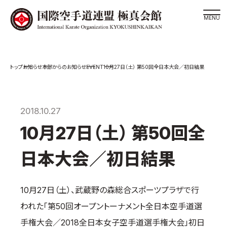
道場検索
EVENT
お知らせ
本部からのお知らせ
10月27日（土） 第50回全日本大会／初日結果
スケジュール
極真会館の世界
極真会館の理念
2018.10.27
大山倍達総裁 紹介
10月27日（土） 第50回全
松井章奎館長 紹介
日本大会／初日結果
極真の歴史
極真会館のご案内
10月27日（土）、武蔵野の森総合スポーツプラザで行
極真会館の概要
われた「第50回オープントーナメント全日本空手道選
役員紹介
手権大会／2018全日本女子空手道選手権大会」初日
各委員会紹介