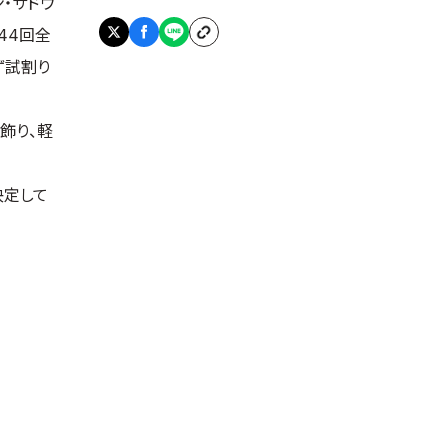
・サドヴ
44回全
ず試割り
飾り、軽
決定して