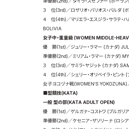
準優勝(2nd)／ダイラ・スゼファー (ポーランド) 
３ 位(3rd)／ロザリオ・バリオス・バルダ (ボリビア
４ 位(4th)／マリエラ・エスジラ・サラテ・ハルモジ
BOLIVIA
女子中・重量級 (WOMEN MIDDLE-HEAV
優 勝(1st)／ジュリー・ラマー (カナダ) JULI
準優勝(2nd)／ミリアム・ラマー (カナダ) MYR
３ 位(3rd)／サミラ・ヤジット (カナダ) SAMI
４ 位(4th)／シェリー・オリベイラ・ピント (ブラジル
女子ヨコヅナ戦(WOMEN’S YOKOZUNA)／
■型競技(KATA)
一般 型の部(KATA ADULT OPEN)
優 勝(1st)／ゲルガナ・コストワ (ブルガリア) 
準優勝(2nd)／ケセニア・ザソリーナ (ロシア) KE