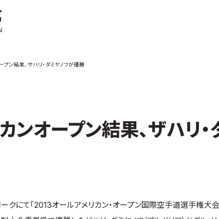
ご案内
お知らせ
オープン結果、ザハリ・ダミヤノフが優勝
館の概要
本部からのお知ら
せ
介
支部からのお知ら
せ
会紹介
公式大会
リカンオープン結果、ザハリ・
手道連盟に
公式記録
試合規則
入門のご案内
青少年部・保護者
の方へ
一般の部・壮年部
ーヨークにて「2013オールアメリカン・オープン国際空手道選手権大
の方
会員制度