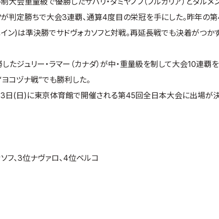
制大会重量級で優勝したザハリ・ダミヤノフ（ブルガリア）とダルメン
ノフが判定勝ちで大会3連覇、通算4度目の栄冠を手にした。昨年の第
ペイン)は準決勝でサドヴォカソフと対戦。再延長戦でも決着がつか
したジュリー・ラマー（カナダ）が中・重量級を制して大会10連覇を
“ヨコヅナ戦”でも勝利した。
土)・3日(日)に東京体育館で開催される第45回全日本大会に出場が
ソフ、3位ナヴァロ、4位ベルコ