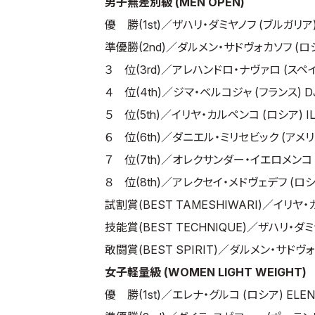
男子無差別級 (MEN OPEN)
優 勝(1st)／ザハリ・ダミヤノフ (ブルガリア) Z
準優勝(2nd)／ダルメン・サドヴォカソフ (ロシア)
３ 位(3rd)／アレハンドロ・ナヴァロ (スペイン)
４ 位(4th)／ジマ・ベルコジャ (フランス) DJ
５ 位(5th)／イリヤ・カルペンコ (ロシア) ILY
６ 位(6th)／ダニエル・ミリセビック (アメリカ) 
７ 位(7th)／オレクサンダー・イエロメンコ (ウ
８ 位(8th)／アレクセイ・メドヴェデフ (ロシア)
試割賞(BEST TAMESHIWARI)／イリヤ・カルペ
技能賞(BEST TECHNIQUE)／ザハリ・ダミ
敢闘賞(BEST SPIRIT)／ダルメン・サドヴォ
女子軽量級 (WOMEN LIGHT WEIGHT)
優 勝(1st)／エレナ・グルコ (ロシア) ELENA