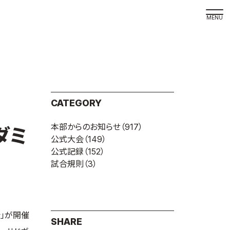
取材の
よくある
本サイト
CATEGORY
プライバ
本部からのお知らせ
（917）
サイトマ
ダミ
公式大会
（149）
Language
公式記録
（152）
試合規則
（3）
日本語
English
会」が開催
SHARE