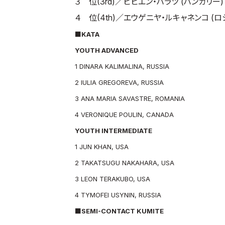
３ 位(3rd)／ビビエン・ハラツ (ハンガリー) V
４ 位(4th)／エウゲニヤ・ルキャネンコ (ロシア)
■KATA
YOUTH ADVANCED
1 DINARA KALIMALINA, RUSSIA
2 IULIA GREGOREVA, RUSSIA
3 ANA MARIA SAVASTRE, ROMANIA
4 VERONIQUE POULIN, CANADA
YOUTH INTERMEDIATE
1 JUN KHAN, USA
2 TAKATSUGU NAKAHARA, USA
3 LEON TERAKUBO, USA
4 TYMOFEI USYNIN, RUSSIA
■SEMI-CONTACT KUMITE