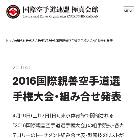
道場検索
EVENT
お知らせ
公式大会
2016国際親善空手道選手権大会・組み合せ発表
スケジュール
極真会館の世界
極真会館の理念
2016.4.11
大山倍達総裁 紹介
2016国際親善空手道選
松井章奎館長 紹介
手権大会・組み合せ発表
極真の歴史
極真会館のご案内
4月16日(土)17日(日)、東京体育館で開催される
極真会館の概要
「2016国際親善空手道選手権大会」の組手競技・各カ
役員紹介
テゴリーのトーナメント組み合せ表・型競技のリストが
各委員会紹介