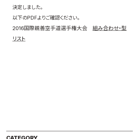
決定しました。
国際空手道連盟について
以下のPDFよりご確認ください。
お知らせ
2016国際親善空手道選手権大会
組み合わせ・型
本部からのお知らせ
リスト
支部からのお知らせ
公式大会
公式記録
試合規則
入門のご案内
青少年部・保護者の方へ
一般の部・壮年部の方
会員制度
CATEGORY