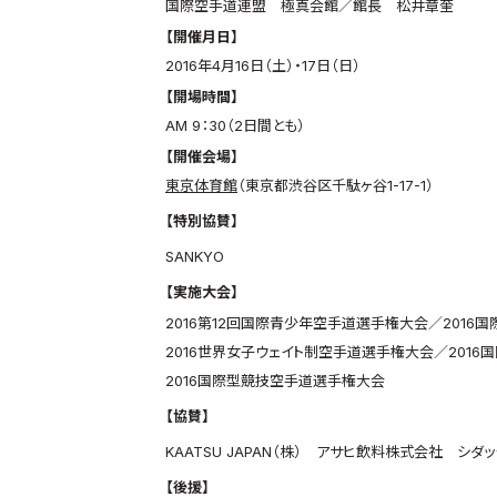
国際空手道連盟 極真会館／館長 松井章奎
【開催月日】
2016年4月16日（土）・17日（日）
【開場時間】
AM 9：30（2日間とも）
【開催会場】
東京体育館
（東京都渋谷区千駄ヶ谷1-17-1）
【特別協賛】
SANKYO
【実施大会】
2016第12回国際青少年空手道選手権大会／2016
2016世界女子ウェイト制空手道選手権大会／201
2016国際型競技空手道選手権大会
【協賛】
KAATSU JAPAN（株） アサヒ飲料株式会社 シダ
【後援】