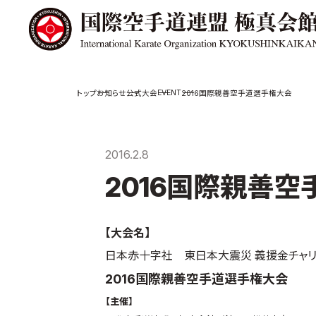
極真会館の
道場検索
EVENT
お知らせ
公式大会
2016国際親善空手道選手権大会
スケジュール
極真会
極真会館の世界
役員紹
2016.2.8
極真会館の理念
各委員
2016国際親善
大山倍達総裁 紹
国際空
介
ついて
松井章奎館長 紹
介
極真の歴史
【大会名】
日本赤十字社 東日本大震災 義援金チャリ
2016国際親善空手道選手権大会
【主催】