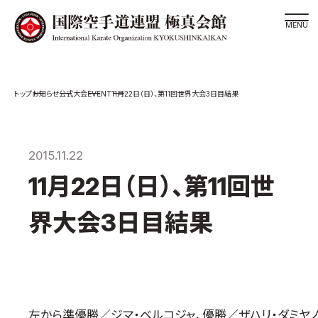
道場検索
EVENT
お知らせ
公式大会
11月22日（日）、第11回世界大会3日目結果
スケジュール
極真会館の世界
極真会館の理念
2015.11.22
大山倍達総裁 紹介
11月22日（日）、第11回世
松井章奎館長 紹介
界大会3日目結果
極真の歴史
極真会館のご案内
極真会館の概要
役員紹介
左から準優勝／ジマ・ベルコジャ、優勝／ザハリ・ダミヤノ
各委員会紹介