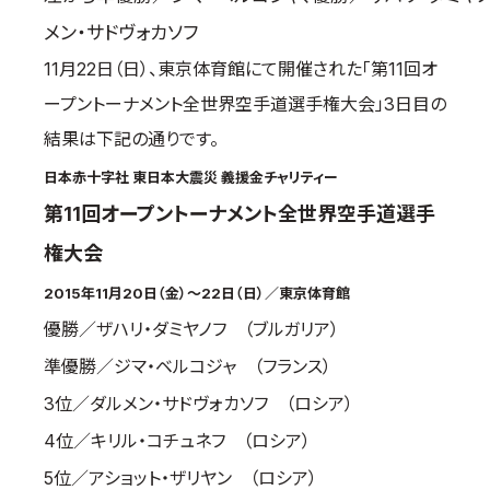
国際空手道連盟について
メン・サドヴォカソフ
お知らせ
11月22日（日）、東京体育館にて開催された「第11回オ
ープントーナメント全世界空手道選手権大会」3日目の
本部からのお知らせ
結果は下記の通りです。
支部からのお知らせ
公式大会
日本赤十字社 東日本大震災 義援金チャリティー
公式記録
第11回オープントーナメント全世界空手道選手
試合規則
権大会
入門のご案内
2015年11月20日（金）～22日（日）／東京体育館
青少年部・保護者の方へ
優勝／ザハリ・ダミヤノフ （ブルガリア）
一般の部・壮年部の方
準優勝／ジマ・ベルコジャ （フランス）
会員制度
3位／ダルメン・サドヴォカソフ （ロシア）
4位／キリル・コチュネフ （ロシア）
5位／アショット・ザリヤン （ロシア）