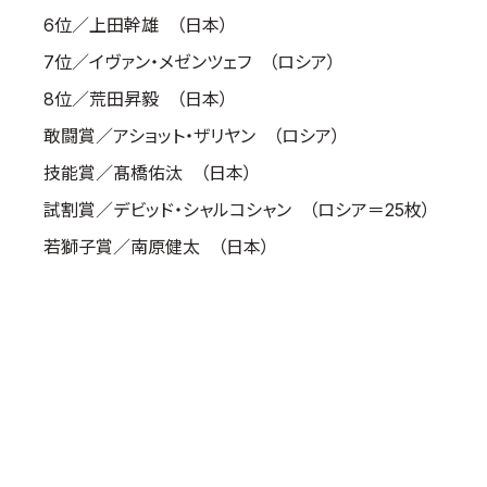
6位／上田幹雄 （日本）
取材のお申し込み
よくある質問
7位／イヴァン・メゼンツェフ （ロシア）
本サイトについて
8位／荒田昇毅 （日本）
プライバシーポリシー
敢闘賞／アショット・ザリヤン （ロシア）
サイトマップ
技能賞／髙橋佑汰 （日本）
Language
試割賞／デビッド・シャルコシャン （ロシア＝25枚）
日本語
若獅子賞／南原健太 （日本）
English