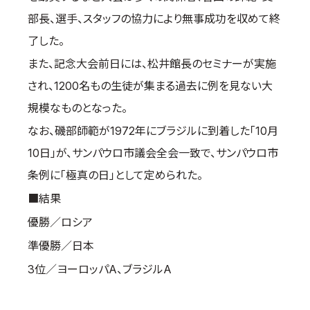
取材のお申し込み
部長、選手、スタッフの協力により無事成功を収めて終
よくある質問
了した。
本サイトについて
また、記念大会前日には、松井館長のセミナーが実施
プライバシーポリシー
され、1200名もの生徒が集まる過去に例を見ない大
サイトマップ
規模なものとなった。
Language
なお、磯部師範が1972年にブラジルに到着した「10月
日本語
10日」が、サンパウロ市議会全会一致で、サンパウロ市
English
条例に「極真の日」として定められた。
■結果
優勝／ロシア
準優勝／日本
3位／ヨーロッパA、ブラジルA