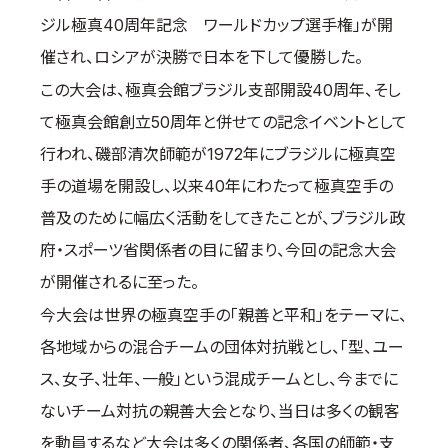
ジル極真40周年記念 ワールドカップ選手権」が開
国際空手道連盟について
催され、ロシアが決勝で日本を下して優勝した。
お知らせ
この大会は、極真会館ブラジル支部開設40周年、そし
本部からのお知らせ
て極真会館創立50周年と併せての記念イベントとして
支部からのお知らせ
行われ、磯部清次師範が1972年にブラジルに極真空
公式大会
手の道場を開設し、以来40年にわたって極真空手の
公式記録
普及のために幅広く活動をしてきたことが、ブラジル政
試合規則
府・スポーツ省関係者の目に留まり、今回の記念大会
入門のご案内
が開催されるに至った。
青少年部・保護者の方へ
今大会は世界の極真空手の「親善と平和」をテーマに、
一般の部・壮年部の方
各地域からの混合チームの団体対抗戦とし、「型、ユー
会員制度
ス、女子、壮年、一般」という混成チームとし、今までに
ないチーム対抗の親善大会となり、当日は多くの観客
を動員するなど大会は多くの関係者、各国の師範・支