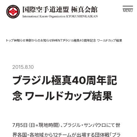
道場検索
EVENT
お知らせ
本部からのお知らせ
ブラジル極真40周年記念 ワールドカップ結果
スケジュール
極真会館の世界
極真会館の理念
2015.8.10
大山倍達総裁 紹介
ブラジル極真40周年記
松井章奎館長 紹介
念 ワールドカップ結果
極真の歴史
極真会館のご案内
極真会館の概要
7月5日（日=現地時間）、ブラジル・サンパウロにて世
役員紹介
界各国・各地域から12チームが出場する団体戦「ブラ
各委員会紹介