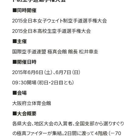
国際空手道連盟について
■同時開催
お知らせ
2015全日本女子ウェイト制空手道選手権大会
本部からのお知らせ
2015全日本高校生空手道選手権大会
支部からのお知らせ
■主催
公式大会
国際空手道連盟 極真会館 館長 松井章圭
公式記録
■開催日時
試合規則
2015年6月6日（土）、6月7日（日）
入門のご案内
09：30開場（初日・2日目とも）
青少年部・保護者の方へ
■会場
一般の部・壮年部の方
大阪府立体育会館
会員制度
■大会概要
各県大会、地区大会の入賞者、全国支部から選りすぐり
の極真ファイターが集結。2日間に渡って４階級（－70