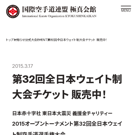
道場検索
EVENT
お知らせ
公式大会
第32回全日本ウェイト制大会チケット 販売中！
スケジュール
極真会館の世界
極真会館の理念
2015.3.17
大山倍達総裁 紹介
第32回全日本ウェイト制
松井章奎館長 紹介
大会チケット 販売中！
極真の歴史
極真会館のご案内
日本赤十字社 東日本大震災 義援金チャリティー
極真会館の概要
2015オープントーナメント第32回全日本ウェイ
役員紹介
各委員会紹介
ト制空手道選手権大会