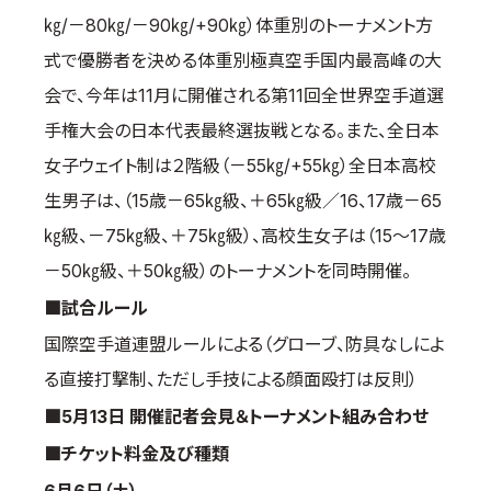
㎏/－80㎏/－90㎏/+90㎏）体重別のトーナメント方
取材のお申し込み
よくある質問
式で優勝者を決める体重別極真空手国内最高峰の大
本サイトについて
会で、今年は11月に開催される第11回全世界空手道選
プライバシーポリシー
手権大会の日本代表最終選抜戦となる。また、全日本
サイトマップ
女子ウェイト制は２階級（－55㎏/+55㎏）全日本高校
Language
生男子は、（15歳－65㎏級、＋65㎏級／16、17歳－65
㎏級、－75㎏級、＋75㎏級）、高校生女子は（15～17歳
日本語
English
－50㎏級、＋50㎏級）のトーナメントを同時開催。
■試合ルール
国際空手道連盟ルールによる（グローブ、防具なしによ
る直接打撃制、ただし手技による顔面殴打は反則）
■5月13日 開催記者会見＆トーナメント組み合わせ
■チケット料金及び種類