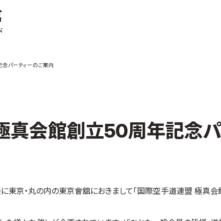
ご案内
お知らせ
年記念パーティーのご案内
館の概要
本部からのお知ら
せ
介
支部からのお知ら
せ
会紹介
公式大会
）、極真会館創立50周年記念
手道連盟に
公式記録
試合規則
入門のご案内
青少年部・保護者
了後に東京・丸の内の東京會舘におきまして「国際空手道連盟 極真会
の方へ
一般の部・壮年部
の方
会員制度