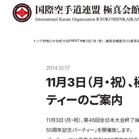
極真会館の
道場検索
EVENT
お知らせ
公式大会
11月3日（月・祝）、極真会館創立50周
スケジュール
極真会
極真会館の世界
役員紹
2014.10.17
極真会館の理念
各委員
11月3日（月・祝
大山倍達総裁 紹
国際空
介
ついて
松井章奎館長 紹
ティーのご案内
介
極真の歴史
11月3日（月・祝）、第46回全日本大会終
50周年記念パーティー」を開催致します。