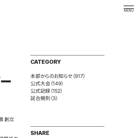
取材の
よくある
本サイト
CATEGORY
プライバ
本部からのお知らせ
（917）
サイトマ
パー
公式大会
（149）
Language
公式記録
（152）
試合規則
（3）
日本語
English
館 創立
SHARE