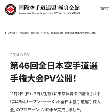
道場検索
EVENT
お知らせ
本部からのお知らせ
第46回全日本空手道選手権大会PV公開！
スケジュール
極真会館の世界
極真会館の理念
2014.9.29
大山倍達総裁 紹介
第46回全日本空手道選
松井章奎館長 紹介
手権大会PV公開！
極真の歴史
極真会館のご案内
11月2日（日）、3日（月/祝）に東京体育館で開催される
極真会館の概要
「第46回オープントーナメント全日本空手道選手権大
役員紹介
会」のプロモーション映像が完成しました。
各委員会紹介