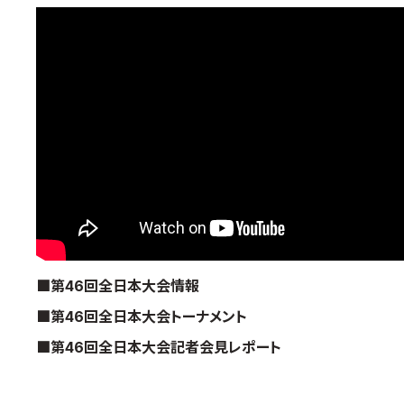
国際空手道連盟について
お知らせ
本部からのお知らせ
支部からのお知らせ
公式大会
公式記録
試合規則
入門のご案内
青少年部・保護者の方へ
■第46回全日本大会情報
一般の部・壮年部の方
■第46回全日本大会トーナメント
会員制度
■第46回全日本大会記者会見レポート