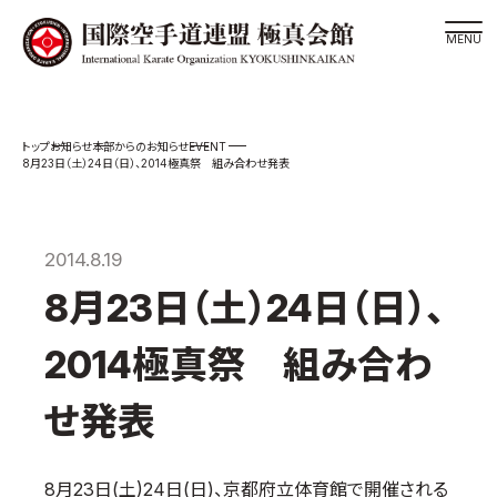
道場検索
EVENT
お知らせ
本部からのお知らせ
スケジュール
8月23日（土）24日（日）、2014極真祭 組み合わせ発表
極真会館の世界
極真会館の理念
2014.8.19
大山倍達総裁 紹介
8月23日（土）24日（日）、
松井章奎館長 紹介
極真の歴史
2014極真祭 組み合わ
極真会館のご案内
せ発表
極真会館の概要
役員紹介
8月23日(土)24日(日)、京都府立体育館で開催される
各委員会紹介