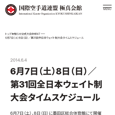
道場検索
EVENT
お知らせ
公式大会
スケジュール
6月7日（土）8日（日）／第31回全日本ウェイト制大会タイムスケジュール
極真会館の世界
極真会館の理念
2014.6.4
大山倍達総裁 紹介
6月7日（土）8日（日）／
松井章奎館長 紹介
極真の歴史
第31回全日本ウェイト制
極真会館のご案内
大会タイムスケジュール
極真会館の概要
役員紹介
6月7日（土）、8日（日）に墨田区総合体育館にて開催
各委員会紹介