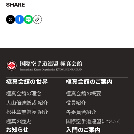
SHARE
極真会館の世界
極真会館のご案内
極真会館の理念
極真会館の概要
大山倍達総裁 紹介
役員紹介
松井章奎館長 紹介
各委員会紹介
極真の歴史
国際空手道連盟について
お知らせ
入門のご案内