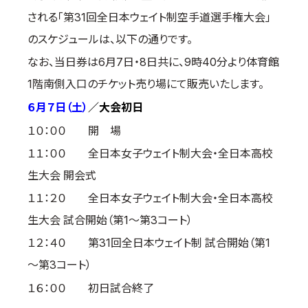
される「第31回全日本ウェイト制空手道選手権大会」
国際空手道連盟について
のスケジュールは、以下の通りです。
お知らせ
なお、当日券は6月7日・8日共に、9時40分より体育館
本部からのお知らせ
1階南側入口のチケット売り場にて販売いたします。
支部からのお知らせ
６月７日（土）
／大会初日
公式大会
１０：００ 開 場
公式記録
１１：００ 全日本女子ウェイト制大会・全日本高校
試合規則
生大会 開会式
入門のご案内
１１：２０ 全日本女子ウェイト制大会・全日本高校
青少年部・保護者の方へ
生大会 試合開始（第1～第3コート）
一般の部・壮年部の方
１２：４０ 第31回全日本ウェイト制 試合開始（第1
会員制度
～第3コート）
１６：００ 初日試合終了