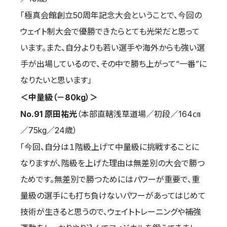
「極真会館創立50周年記念大会ということで、今回の
ウェイト制大会で優勝できたらとても光栄だと思って
います。また、自分よりも若い選手や海外からも強い選
手が出場しているので、その中で勝ち上がって“一番”に
なりたいと思います」
＜中量級（－80kg）＞
No.91 原田祐光
（本部直轄浅草道場／初段／164㎝
／75kg／24歳）
「今回、自分は１階級上げて中量級に挑戦することに
なりますが、階級を上げた理由は無差別の大会で勝つ
ためです。無差別で勝つためにはパワーが重要で、重
量級の選手にも打ち負けないパワーがあってはじめて
技術が生きると思うので、ウェイトトレーニングや補強