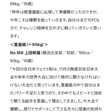
88kg／18歳）
「昨年は軽重量級に出場して準優勝だったのですが、
今年こそは優勝を狙っていきます。自分はまだ10代な
ので、チャレンジ精神を忘れずに戦っていきたいと思い
ます」
＜重量級（＋90kg）＞
No.166 上田幹雄
（横浜北支部／初段／186㎝／
90kg／19歳）
「今回の全日本ウェイト制は、11月の無差別全日本大
会や来年の世界大会に向けて絶対に勝たなければい
けない大会だと思っています。重量級の中で自分はま
だパワー不足だと思うので、その中でもスピードと技術
で勝てる組手を意識して稽古してきました。今大会で
優勝し、周りでサポートして下さる方々に感謝の気持ち