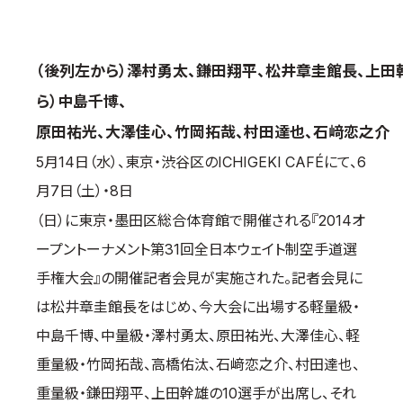
国際空手道連盟について
お知らせ
（後列左から）澤村勇太、鎌田翔平、松井章圭館長、上田
本部からのお知らせ
ら）中島千博、
支部からのお知らせ
原田祐光、大澤佳心、竹岡拓哉、村田達也、石﨑恋之介
公式大会
5月14日（水）、東京・渋谷区のICHIGEKI CAFÉにて、6
公式記録
月7日（土）・8日
試合規則
（日）に東京・墨田区総合体育館で開催される『2014オ
入門のご案内
ープントーナメント第31回全日本ウェイト制空手道選
青少年部・保護者の方へ
手権大会』の開催記者会見が実施された。記者会見に
一般の部・壮年部の方
は松井章圭館長をはじめ、今大会に出場する軽量級・
会員制度
中島千博、中量級・澤村勇太、原田祐光、大澤佳心、軽
重量級・竹岡拓哉、高橋佑汰、石﨑恋之介、村田達也、
重量級・鎌田翔平、上田幹雄の10選手が出席し、それ