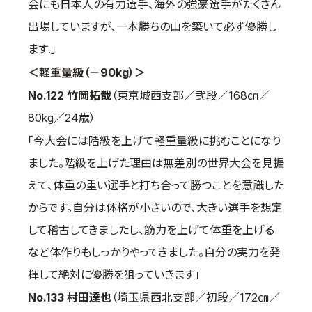
会にも日本人の有力選手、海外の強豪選手がたくさん
出場していますが、一本勝ちの山を築いて必ず優勝し
ます.」
＜軽重量級（－90kg）＞
No.122 竹岡拓哉
（東京城西支部／弐段／168㎝／
80kg／24歳）
「今大会には階級を上げて軽重量級に挑むことになり
ました。階級を上げた理由は無差別の世界大会を見据
えて、体重の重い選手と打ち合って勝つことを意識した
からです。自分は体格が小さいので、大きい選手を想定
して稽古してきましたし、筋力を上げて体重を上げる
など体作りもしっかりやってきました。自分の実力を発
揮して絶対に優勝を狙っていきます」
No.133 村田達也
（埼玉県西北支部／初段／172㎝／