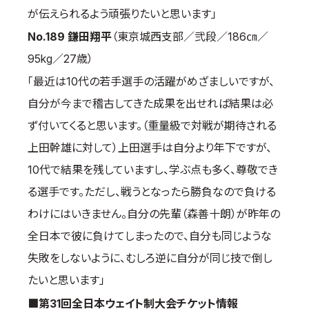
が伝えられるよう頑張りたいと思います」
No.189 鎌田翔平
（東京城西支部／弐段／186㎝／
95kg／27歳）
「最近は10代の若手選手の活躍がめざましいですが、
自分が今まで稽古してきた成果を出せれば結果は必
ず付いてくると思います。（重量級で対戦が期待される
上田幹雄に対して）上田選手は自分より年下ですが、
10代で結果を残していますし、学ぶ点も多く、尊敬でき
る選手です。ただし、戦うとなったら勝負なので負ける
わけにはいきません。自分の先輩（森善十朗）が昨年の
全日本で彼に負けてしまったので、自分も同じような
失敗をしないように、むしろ逆に自分が同じ技で倒し
たいと思います」
■第31回全日本ウェイト制大会チケット情報