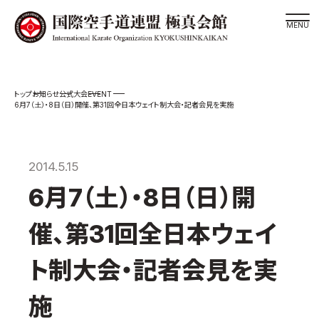
道場検索
EVENT
お知らせ
公式大会
スケジュール
6月7（土）・8日（日）開催、第31回全日本ウェイト制大会・記者会見を実施
極真会館の世界
極真会館の理念
2014.5.15
大山倍達総裁 紹介
6月7（土）・8日（日）開
松井章奎館長 紹介
極真の歴史
催、第31回全日本ウェイ
極真会館のご案内
ト制大会・記者会見を実
極真会館の概要
役員紹介
施
各委員会紹介