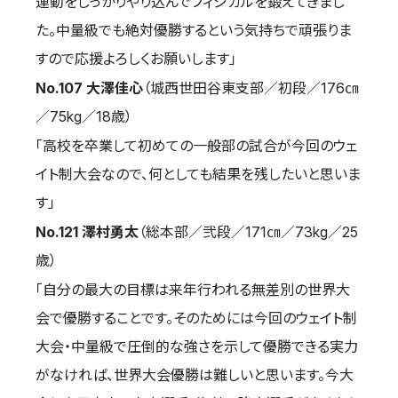
運動をしっかりやり込んでフィジカルを鍛えてきまし
た。中量級でも絶対優勝するという気持ちで頑張りま
すので応援よろしくお願いします」
No.107 大澤佳心
（城西世田谷東支部／初段／176㎝
／75kg／18歳）
「高校を卒業して初めての一般部の試合が今回のウェ
イト制大会なので、何としても結果を残したいと思いま
す」
No.121 澤村勇太
（総本部／弐段／171㎝／73kg／25
歳）
「自分の最大の目標は来年行われる無差別の世界大
会で優勝することです。そのためには今回のウェイト制
大会・中量級で圧倒的な強さを示して優勝できる実力
がなければ、世界大会優勝は難しいと思います。今大