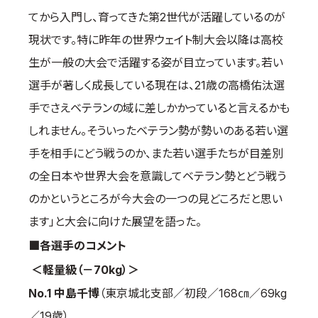
てから入門し、育ってきた第2世代が活躍しているのが
現状です。特に昨年の世界ウェイト制大会以降は高校
生が一般の大会で活躍する姿が目立っています。若い
選手が著しく成長している現在は、21歳の高橋佑汰選
手でさえベテランの域に差しかかっていると言えるかも
しれません。そういったベテラン勢が勢いのある若い選
手を相手にどう戦うのか、また若い選手たちが目差別
の全日本や世界大会を意識してベテラン勢とどう戦う
のかというところが今大会の一つの見どころだと思い
ます」と大会に向けた展望を語った。
■各選手のコメント
＜軽量級（－70kg）＞
No.1 中島千博
（東京城北支部／初段／168㎝／69kg
／19歳）