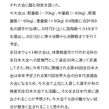
ぞれ大会に臨む抱負を語った。
取材のお申し込み
今大会は、軽量級（－70kg）、中量級（－80kg）、軽重
よくある質問
本サイトについて
量級（－90kg）、重量級（＋90kg）の4階級に合計189
プライバシーポリシー
名の選手が出場し、6月7日（土）に各階級ベスト8まで
サイトマップ
を選出し、8日（日）に準々決勝から決勝戦までを行う
Language
予定。
全日本ウェイト制大会は、体重無差別で行われる秋の
日本語
English
全日本大会への登竜門として過去30年に渡って定着
してきた。特に今年11月に開催される第46回全日本大
会は来年予定される第11回世界大会の日本代表選抜
大会になるため、今大会で上位に入賞した選手が秋の
無差別全日本大会でも活躍し、そのまま日本代表に選
出されることが予想され、今大会でも目の離せない試
合が数多く生まれることと思われる。