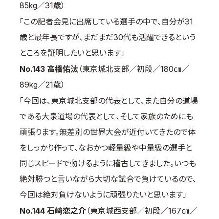
85kg／31歳）
「この記者会見に出席している選手の中で、自分が31
歳と最年長ですが、まだまだ30代も活躍できるという
ところを証明したいと思います」
No.143 高橋佑汰
（東京城北支部／初段／180㎝／
89kg／21歳）
「今回は、東京城北支部の代表として、また自分の道場
である大泉道場の代表として、そして家族のためにも
頑張ります。無差別の世界大会が近付いてきたので体
をしっかり作って、なおかつ軽量級や中量級の選手と
同じスピードで動けるように稽古してきました。いつも
絶対勝つと言いながら大切な試合で負けているので、
今回は絶対負けないように頑張りたいと思います」
No.144 石﨑恋之介
（東京城西支部／初段／167㎝／