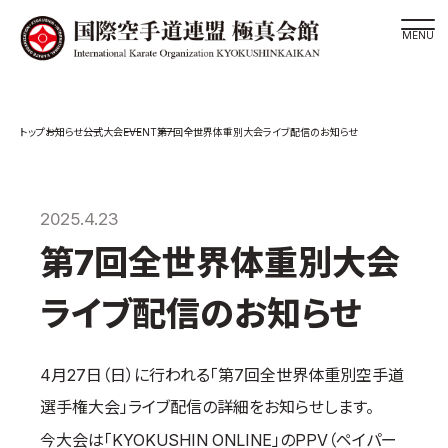
道場検索
EVENT
お知らせ
公式大会
第7回全世界体重別大会ライブ配信のお知らせ
スケジュール
極真会館の世界
極真会館の理念
2025.4.23
大山倍達総裁 紹介
第7回全世界体重別大会
松井章奎館長 紹介
ライブ配信のお知らせ
極真の歴史
極真会館のご案内
4月27日（日）に行われる「第7回全世界体重別空手道
極真会館の概要
選手権大会」ライブ配信の詳細をお知らせします。
役員紹介
今大会は「KYOKUSHIN ONLINE」のPPV（ペイパー
各委員会紹介