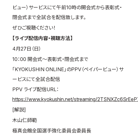
ビュー）サービスにて午前10時の開会式から表彰式・
国際空手道連盟について
閉会式まで全試合を配信致します。
お知らせ
ぜひご視聴ください！
本部からのお知らせ
【ライブ配信内容・視聴方法】
支部からのお知らせ
4月27日（日）
公式大会
10：00 開会式～表彰式・閉会式まで
公式記録
「KYOKUSHIN ONLINE」のPPV（ペイパービュー）サ
試合規則
入門のご案内
ービスにて全試合配信
PPV ライブ配信URL：
青少年部・保護者の方へ
https://www.kyokushin.net/streaming/2TSNXZc6SrEe
一般の部・壮年部の方
[解説]
会員制度
木山仁師範
極真会館全国選手強化委員会委員長