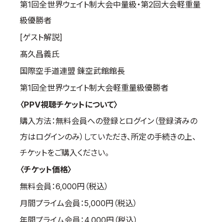
第1回全世界ウェイト制大会中量級・第2回大会軽重量
取材のお申し込み
級優勝者
よくある質問
[ゲスト解説]
本サイトについて
髙久昌義氏
プライバシーポリシー
国際空手道連盟 錬空武館館長
サイトマップ
Language
第1回全世界ウェイト制大会軽重量級優勝者
〈PPV視聴チケットについて〉
日本語
購入方法：無料会員への登録とログイン（登録済みの
English
方はログインのみ）していただき、所定の手続きの上、
チケットをご購入ください。
〈チケット価格〉
無料会員：6,000円（税込）
月間プライム会員：5,000円（税込）
年間プライム会員：4,000円（税込）