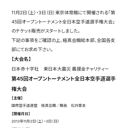
国際空手道連盟について
11月2日（土）・3日（日）東京体育館にて開催される「第
お知らせ
45回オープントーナメント全日本空手道選手権大会」
本部からのお知らせ
のチケット販売がスタートしました。
支部からのお知らせ
下記の事項をご確認の上、極真会館総本部、全国各支
公式大会
部にてお求め下さい。
公式記録
【大会名】
試合規則
日本赤十字社 東日本大震災 義援金チャリティー
入門のご案内
第45回オープントーナメント全日本空手道選手
青少年部・保護者の方へ
権大会
一般の部・壮年部の方
【主催】
会員制度
国際空手道連盟 極真会館／館長 松井章圭
【開催月日】
2013年11月2日（土）・3日（日）