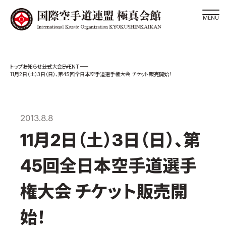
道場検索
EVENT
お知らせ
公式大会
スケジュール
11月2日（土）3日（日）、第45回全日本空手道選手権大会 チケット販売開始！
極真会館の世界
極真会館の理念
2013.8.8
大山倍達総裁 紹介
11月2日（土）3日（日）、第
松井章奎館長 紹介
極真の歴史
45回全日本空手道選手
極真会館のご案内
権大会 チケット販売開
極真会館の概要
役員紹介
始！
各委員会紹介