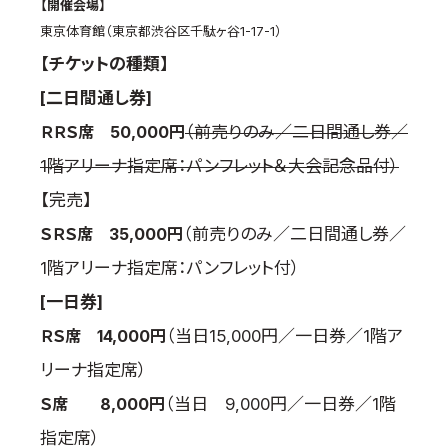
【開催会場】
取材のお申し込み
東京体育館（東京都渋谷区千駄ヶ谷1-17-1）
よくある質問
【チケットの種類】
本サイトについて
[二日間通し券]
プライバシーポリシー
ＲＲＳ席 50,000円
（前売りのみ／二日間通し券／
サイトマップ
1階アリーナ指定席：パンフレット＆大会記念品付）
Language
【完売】
日本語
ＳＲＳ席 35,000円
（前売りのみ／二日間通し券／
English
1階アリーナ指定席：パンフレット付）
[一日券]
ＲＳ席 14,000円
（当日15,000円／一日券／1階ア
リーナ指定席）
Ｓ席 8,000円
（当日 9,000円／一日券／1階
指定席）