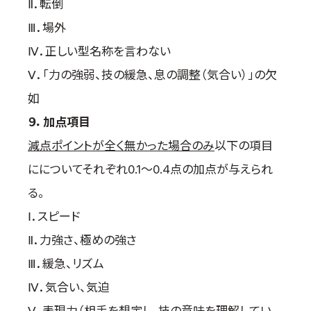
Ⅱ．転倒
Ⅲ．場外
Ⅳ．正しい型名称を言わない
Ⅴ．「力の強弱、技の緩急、息の調整（気合い）」の欠
如
９．加点項目
減点ポイントが全く無かった場合のみ
以下の項目
にについてそれぞれ0.1～0.4点の加点が与えられ
る。
Ⅰ．スピード
Ⅱ．力強さ、極めの強さ
Ⅲ．緩急、リズム
Ⅳ．気合い、気迫