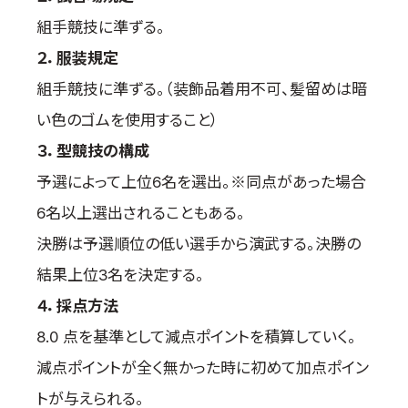
国際空手道連盟について
組手競技に準ずる。
お知らせ
２．服装規定
組手競技に準ずる。（装飾品着用不可、髪留めは暗
本部からのお知らせ
い色のゴムを使用すること）
支部からのお知らせ
公式大会
３．型競技の構成
公式記録
予選によって上位6名を選出。※同点があった場合
試合規則
6名以上選出されることもある。
入門のご案内
決勝は予選順位の低い選手から演武する。決勝の
青少年部・保護者の方へ
結果上位3名を決定する。
一般の部・壮年部の方
４．採点方法
会員制度
8.0 点を基準として減点ポイントを積算していく。
減点ポイントが全く無かった時に初めて加点ポイン
トが与えられる。