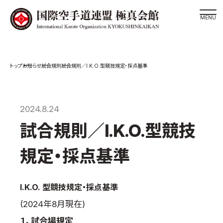
道場検索
お知らせ
試合規則
試合規則／I.K.O.型競技規定・採点基準
スケジュール
極真会館の世界
極真会館の理念
2024.8.24
大山倍達総裁 紹介
試合規則／I.K.O.型競技
松井章奎館長 紹介
規定・採点基準
極真の歴史
極真会館のご案内
I.K.O. 型競技規定・採点基準
極真会館の概要
(2024年8月現在)
役員紹介
１．試合場規定
各委員会紹介