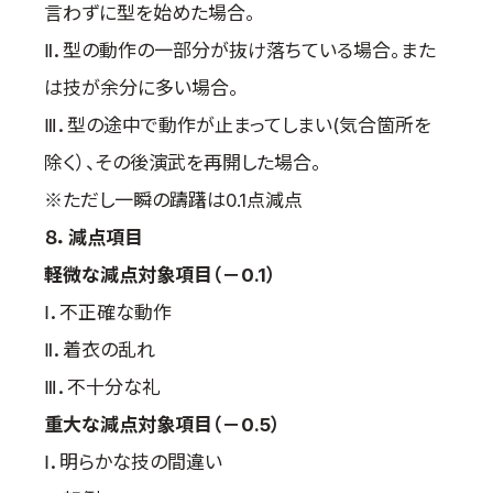
言わずに型を始めた場合。
Ⅱ．型の動作の一部分が抜け落ちている場合。また
は技が余分に多い場合。
Ⅲ．型の途中で動作が止まってしまい(気合箇所を
除く）、その後演武を再開した場合。
※ただし一瞬の躊躇は0.1点減点
８．減点項目
軽微な減点対象項目（－0.1）
Ⅰ．不正確な動作
Ⅱ．着衣の乱れ
Ⅲ．不十分な礼
重大な減点対象項目（－0.5）
Ⅰ．明らかな技の間違い