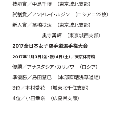
技能賞／中島千博 （東京城北支部）
取材のお申し込み
試割賞／アンドレイ・ルジン （ロシア＝22枚）
よくある質問
新人賞／髙橋扶汰 （東京城北支部）
本サイトについて
奥寺勇輝 （東京城西支部）
プライバシーポリシー
サイトマップ
2017全日本女子空手道選手権大会
Language
2017年11月3日（金・祝）4日（土）／東京体育館
優勝／アナスタシア・カサノワ （ロシア）
日本語
English
準優勝／島田慧巳 （本部直轄浅草道場）
3位／本村愛花 （城東北千住支部）
4位／小田幸奈 （広島県支部）