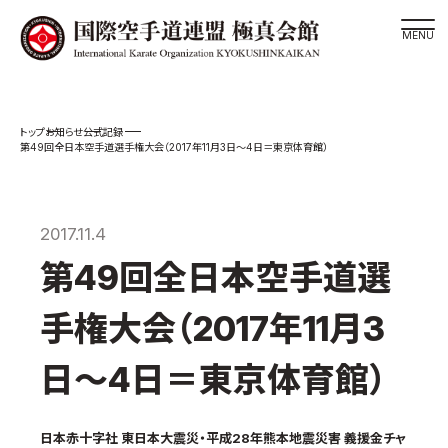
道場検索
お知らせ
公式記録
スケジュール
第49回全日本空手道選手権大会（2017年11月3日～4日＝東京体育館）
極真会館の世界
極真会館の理念
2017.11.4
大山倍達総裁 紹介
第49回全日本空手道選
松井章奎館長 紹介
極真の歴史
手権大会（2017年11月3
極真会館のご案内
日～4日＝東京体育館）
極真会館の概要
役員紹介
日本赤十字社 東日本大震災・平成28年熊本地震災害 義援金チャ
各委員会紹介