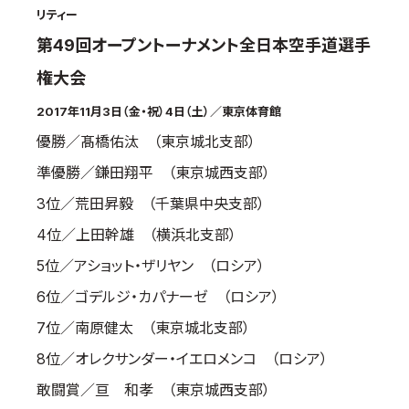
リティー
国際空手道連盟について
第49回オープントーナメント全日本空手道選手
お知らせ
権大会
本部からのお知らせ
2017年11月3日（金・祝）4日（土）／東京体育館
支部からのお知らせ
優勝／髙橋佑汰 （東京城北支部）
公式大会
準優勝／鎌田翔平 （東京城西支部）
公式記録
3位／荒田昇毅 （千葉県中央支部）
試合規則
入門のご案内
4位／上田幹雄 （横浜北支部）
5位／アショット・ザリヤン （ロシア）
青少年部・保護者の方へ
6位／ゴデルジ・カパナーゼ （ロシア）
一般の部・壮年部の方
7位／南原健太 （東京城北支部）
会員制度
8位／オレクサンダー・イエロメンコ （ロシア）
敢闘賞／亘 和孝 （東京城西支部）