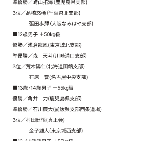
準優勝／﨑山拓海（鹿児島県支部)
3位／髙橋悠稀（千葉県北支部)
張田歩輝（大阪なみはや支部)
■12歳男子 ＋50kg級
優勝／浅倉龍風(東京城北支部)
準優勝／森 天斗(川崎溝口支部)
3位／荒木陽仁(北海道函館支部)
石原 蒼(名古屋中央支部)
■13歳・14歳男子 －55kg級
優勝／角井 力(鹿児島県支部)
準優勝／石川廉大(愛媛県支部西条道場)
3位／村田健悟(真正会)
金子雄大(東京城西支部)