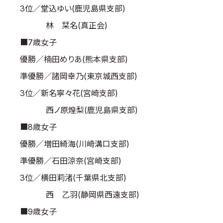
3位／堂込ゆい(鹿児島県支部)
林 栞名(真正会)
■7歳女子
優勝／楠田めりあ(熊本県支部)
準優勝／諸岡幸乃(東京城西支部)
3位／新名寧々花(宮崎支部)
西ノ原煌梨(鹿児島県支部)
■8歳女子
優勝／増田綺海(川崎溝口支部)
準優勝／石田涼奈(宮崎支部)
3位／横田莉渚(千葉県北支部)
西 乙羽(静岡県西遠支部)
■9歳女子