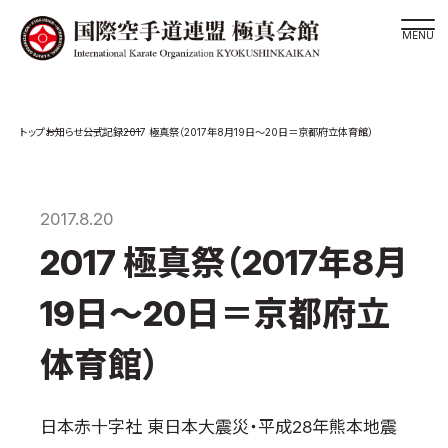
道場検索
お知らせ
公式記録
2017 極真祭（2017年8月19日～20日＝京都府立体育館）
スケジュール
極真会館の世界
極真会館の理念
2017.8.20
大山倍達総裁 紹介
2017 極真祭（2017年8月
松井章奎館長 紹介
19日～20日＝京都府立
極真の歴史
極真会館のご案内
体育館）
極真会館の概要
役員紹介
日本赤十字社 東日本大震災・平成28年熊本地震
各委員会紹介