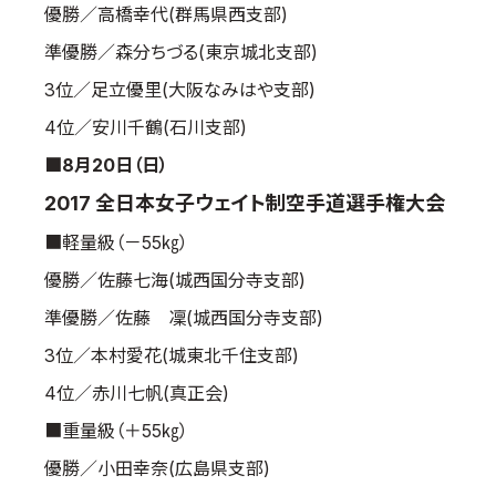
優勝／高橋幸代(群馬県西支部)
準優勝／森分ちづる(東京城北支部)
3位／足立優里(大阪なみはや支部)
4位／安川千鶴(石川支部)
■8月20日（日）
2017 全日本女子ウェイト制空手道選手権大会
■軽量級（－55㎏）
優勝／佐藤七海(城西国分寺支部)
準優勝／佐藤 凜(城西国分寺支部)
3位／本村愛花(城東北千住支部)
4位／赤川七帆(真正会)
■重量級（＋55㎏）
優勝／小田幸奈(広島県支部)