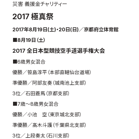
災害 義援金チャリティー
国際空手道連盟について
2017 極真祭
お知らせ
2017年8月19日(土)・20日(日)／京都府立体育館
本部からのお知らせ
■8月19日（土）
支部からのお知らせ
2017 全日本型競技空手道選手権大会
公式大会
公式記録
■6歳男女混合
試合規則
優勝／笹島淳平（本部直轄仙台道場）
入門のご案内
準優勝／阿部友奏（城南池上支部）
青少年部・保護者の方へ
3位／石田蒼馬（京都支部）
一般の部・壮年部の方
■7歳～8歳男女混合
会員制度
優勝／小池 空（東京城北支部）
準優勝／髙木斗護（千葉県北支部）
3位／上段奏太（石川支部）