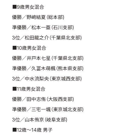
■9歳男女混合
取材のお申し込み
よくある質問
優勝／野﨑結夏（総本部)
本サイトについて
準優勝／松本一亜（石川支部)
プライバシーポリシー
3位／松田龍之介（千葉県北支部)
サイトマップ
■10歳男女混合
Language
優勝／井戸本七星（千葉県北支部)
日本語
準優勝／久冨木萌楓（熊本県支部)
English
3位／中水流梨央（東京城西支部)
■11歳男女混合
優勝／田中志侑（大阪西支部)
準優勝／三宅一颯（東京城北支部)
3位／山本侑京（岐阜支部)
■12歳～14歳 男子