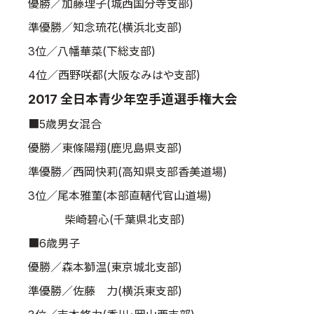
優勝／加藤理子(城西国分寺支部)
準優勝／知念琉花(横浜北支部)
3位／八幡華菜(下総支部)
4位／西野咲都(大阪なみはや支部)
2017 全日本青少年空手道選手権大会
■5歳男女混合
優勝／東條陽翔(鹿児島県支部)
準優勝／西岡快莉(高知県支部香美道場)
3位／尾本雅菫(本部直轄代官山道場)
柴崎碧心(千葉県北支部)
■6歳男子
優勝／森本獅温(東京城北支部)
準優勝／佐藤 力(横浜東支部)