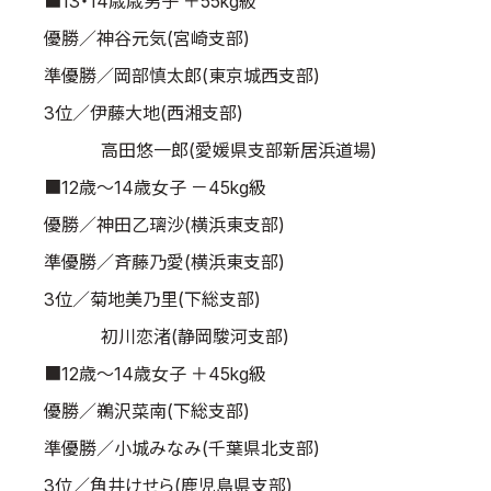
■13・14歳歳男子 ＋55kg級
優勝／神谷元気(宮崎支部)
準優勝／岡部慎太郎(東京城西支部)
3位／伊藤大地(西湘支部)
高田悠一郎(愛媛県支部新居浜道場)
■12歳～14歳女子 －45kg級
優勝／神田乙璃沙(横浜東支部)
準優勝／斉藤乃愛(横浜東支部)
3位／菊地美乃里(下総支部)
初川恋渚(静岡駿河支部)
■12歳～14歳女子 ＋45kg級
優勝／鵜沢菜南(下総支部)
準優勝／小城みなみ(千葉県北支部)
3位／角井けせら(鹿児島県支部)