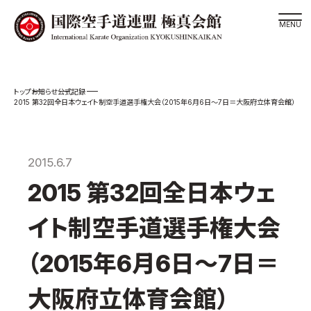
道場検索
お知らせ
公式記録
スケジュール
2015 第32回全日本ウェイト制空手道選手権大会（2015年6月6日～7日＝大阪府立体育会館）
極真会館の世界
極真会館の理念
2015.6.7
大山倍達総裁 紹介
2015 第32回全日本ウェ
松井章奎館長 紹介
極真の歴史
イト制空手道選手権大会
極真会館のご案内
（2015年6月6日～7日＝
極真会館の概要
役員紹介
大阪府立体育会館）
各委員会紹介