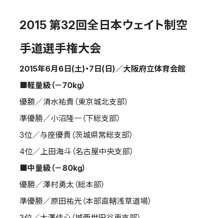
国際空手道連盟について
2015 第32回全日本ウェイト制空
お知らせ
手道選手権大会
本部からのお知らせ
支部からのお知らせ
2015年6月6日(土)・7日(日)／大阪府立体育会館
公式大会
■軽量級（－70kg）
公式記録
優勝／清水祐貴（東京城北支部）
試合規則
準優勝／小沼隆一（下総支部）
入門のご案内
3位／与座優貴（茨城県常総支部）
青少年部・保護者の方へ
4位／上田海斗（名古屋中央支部）
一般の部・壮年部の方
■中量級（－80kg）
会員制度
優勝／澤村勇太（総本部）
準優勝／原田祐光（本部直轄浅草道場）
3位／大澤佳心（城西世田谷東支部）