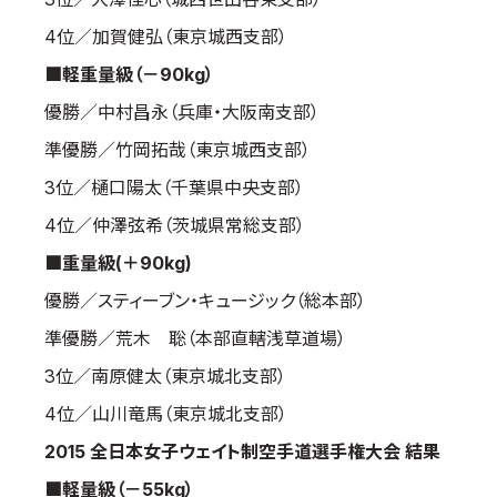
取材のお申し込み
4位／加賀健弘（東京城西支部）
よくある質問
■軽重量級（－90kg）
本サイトについて
優勝／中村昌永（兵庫・大阪南支部）
プライバシーポリシー
準優勝／竹岡拓哉（東京城西支部）
サイトマップ
3位／樋口陽太（千葉県中央支部）
Language
4位／仲澤弦希（茨城県常総支部）
日本語
■重量級(＋90kg)
English
優勝／スティーブン・キュージック（総本部）
準優勝／荒木 聡（本部直轄浅草道場）
3位／南原健太（東京城北支部）
4位／山川竜馬（東京城北支部）
2015 全日本女子ウェイト制空手道選手権大会 結果
■軽量級（－55kg）