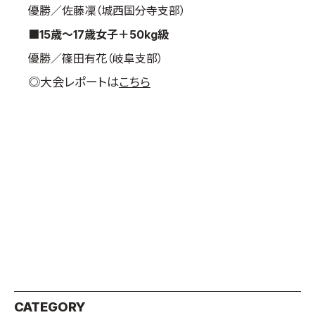
優勝／佐藤凜（城西国分寺支部）
■15歳～17歳女子＋50kg級
優勝／篠田有花（岐阜支部）
◎大会レポートは
こちら
CATEGORY