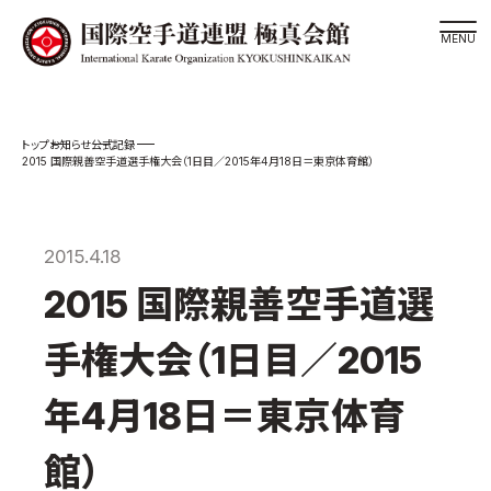
道場検索
お知らせ
公式記録
スケジュール
2015 国際親善空手道選手権大会（1日目／2015年4月18日＝東京体育館）
極真会館の世界
極真会館の理念
2015.4.18
大山倍達総裁 紹介
2015 国際親善空手道選
松井章奎館長 紹介
極真の歴史
手権大会（1日目／2015
極真会館のご案内
年4月18日＝東京体育
極真会館の概要
役員紹介
館）
各委員会紹介