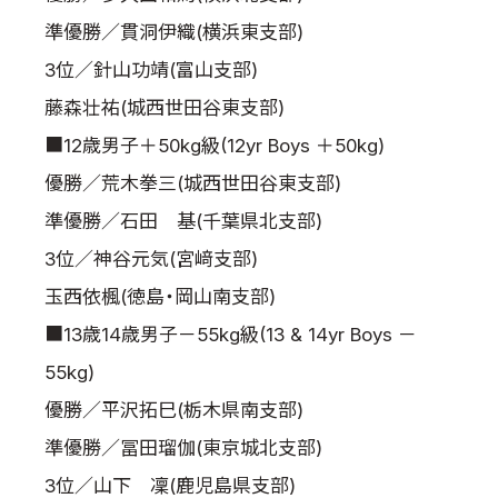
準優勝／貫洞伊織(横浜東支部)
3位／針山功靖(富山支部)
藤森壮祐(城西世田谷東支部)
■12歳男子＋50kg級(12yr Boys ＋50kg)
優勝／荒木拳三(城西世田谷東支部)
準優勝／石田 基(千葉県北支部)
3位／神谷元気(宮﨑支部)
玉西依楓(徳島・岡山南支部)
■13歳14歳男子－55kg級(13 & 14yr Boys －
55kg)
優勝／平沢拓巳(栃木県南支部)
準優勝／冨田瑠伽(東京城北支部)
3位／山下 凜(鹿児島県支部)