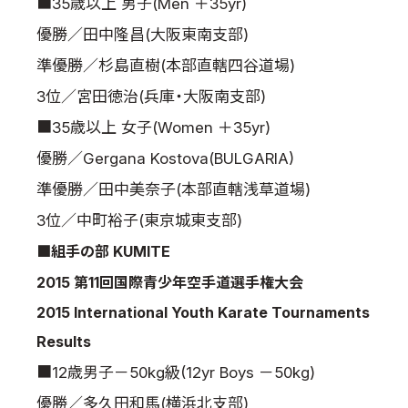
■35歳以上 男子(Men ＋35yr)
優勝／田中隆昌(大阪東南支部)
準優勝／杉島直樹(本部直轄四谷道場)
3位／宮田徳治(兵庫・大阪南支部)
■35歳以上 女子(Women ＋35yr)
優勝／Gergana Kostova(BULGARIA)
準優勝／田中美奈子(本部直轄浅草道場)
3位／中町裕子(東京城東支部)
■組手の部 KUMITE
2015 第11回国際青少年空手道選手権大会
2015 International Youth Karate Tournaments
Results
■12歳男子－50kg級(12yr Boys －50kg)
優勝／多久田和馬(横浜北支部)