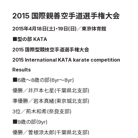
国際空手道連盟について
2015 国際親善空手道選手権大会
お知らせ
2015年4月18日(土)・19日(日)／東京体育館
本部からのお知らせ
■型の部 KATA
支部からのお知らせ
2015 国際型競技空手道選手権大会
公式大会
2015 International KATA karate competition
公式記録
試合規則
Results
入門のご案内
■6歳～8歳の部(6yr～8yr)
優勝／井戸本七星(千葉県北支部)
青少年部・保護者の方へ
準優勝／岩本真緒(東京城北支部)
一般の部・壮年部の方
会員制度
3位／荊木和希(奈良支部)
■9歳の部(9yr)
優勝／曽根涼太郎(千葉県北支部)