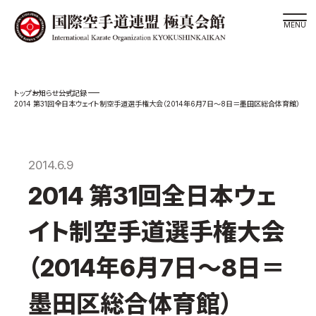
道場検索
お知らせ
公式記録
スケジュール
2014 第31回全日本ウェイト制空手道選手権大会（2014年6月7日～8日＝墨田区総合体育館）
極真会館の世界
極真会館の理念
2014.6.9
大山倍達総裁 紹介
2014 第31回全日本ウェ
松井章奎館長 紹介
極真の歴史
イト制空手道選手権大会
極真会館のご案内
（2014年6月7日～8日＝
極真会館の概要
役員紹介
墨田区総合体育館）
各委員会紹介