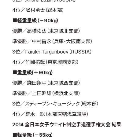
取材のお申し込み
4位／澤村勇太（総本部）
よくある質問
■軽重量級（－90kg）
本サイトについて
優勝／高橋佑汰（東京城北支部）
プライバシーポリシー
準優勝／中村昌永（兵庫・大阪南支部）
サイトマップ
3位／Farukh Turgunboev（RUSSIA）
Language
4位／竹岡拓哉（東京城西支部）
日本語
■重量級(＋90kg)
English
優勝／鎌田翔平（東京城西支部）
準優勝／上田幹雄（横浜北支部）
3位／スティーブン・キュージック（総本部）
4位／荒木 聡（本部直轄浅草道場）
2014 全日本女子ウェイト制空手道選手権大会 結果
■軽量級（－55kg）