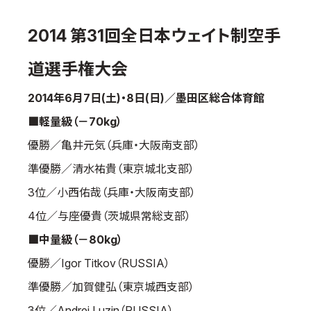
国際空手道連盟について
2014 第31回全日本ウェイト制空手
お知らせ
道選手権大会
本部からのお知らせ
支部からのお知らせ
2014年6月7日(土)・8日(日)／墨田区総合体育館
公式大会
■軽量級（－70kg）
公式記録
優勝／亀井元気（兵庫・大阪南支部）
試合規則
準優勝／清水祐貴（東京城北支部）
入門のご案内
3位／小西佑哉（兵庫・大阪南支部）
青少年部・保護者の方へ
4位／与座優貴（茨城県常総支部）
一般の部・壮年部の方
■中量級（－80kg）
会員制度
優勝／Igor Titkov（RUSSIA）
準優勝／加賀健弘（東京城西支部）
3位／Andrei Luzin（RUSSIA）