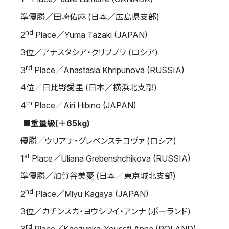
取材のお申し込み
準優勝／田崎佑麻 (日本／広島県支部)
よくある質問
nd
2
Place／Yuma Tazaki (JAPAN)
本サイトについて
3位／アナスタシア・クリプノワ (ロシア)
プライバシーポリシー
rd
3
Place／Anastasia Khripunova (RUSSIA)
サイトマップ
4位／日比野愛里 (日本／横浜北支部)
Language
th
4
Place／Airi Hibino (JAPAN)
日本語
■重量級(＋65kg)
English
優勝／ウリアナ・グレベンスチコヴァ (ロシア)
st
1
Place／Uliana Grebenshchikova (RUSSIA)
準優勝／加賀谷美憂 (日本／東京城北支部)
nd
2
Place／Miyu Kagaya (JAPAN)
3位／カチンスカ・ヨウシフイ・アンナ (ポーランド)
rd