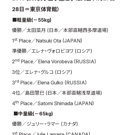
国際空手道連盟について
28日＝東京体育館）
お知らせ
■軽量級(－55kg)
優勝／太田菜月 (日本／本部直轄西多摩道場)
本部からのお知らせ
st
支部からのお知らせ
1
Place／Natsuki Ota (JAPAN)
公式大会
準優勝／エレナ・ヴォロビヨワ (ロシア)
公式記録
nd
2
Place／Elena Vorobeva (RUSSIA)
試合規則
3位／エレナ・グルコ (ロシア)
入門のご案内
rd
3
Place／Elena Gulko (RUSSIA)
青少年部・保護者の方へ
4位／島田慧巳 (日本／本部直轄浅草道場)
一般の部・壮年部の方
th
4
Place／Satomi Shimada (JAPAN)
会員制度
■中量級(－65kg)
優勝／ジュリー・ラマー (カナダ)
st
1
Place／Julie Lamarre (CANADA)