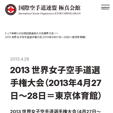
道場検索
お知らせ
公式記録
過去の大会
世界大会
スケジュール
2013 世界女子空手道選手権大会（2013年4月27日～28日＝東京体育館）
極真会館の世界
極真会館の理念
2013.4.28
大山倍達総裁 紹介
2013 世界女子空手道選
松井章奎館長 紹介
極真の歴史
手権大会（2013年4月27
極真会館のご案内
日～28日＝東京体育館）
極真会館の概要
役員紹介
2013 世界女子空手道選手権大会（4月27日～
各委員会紹介