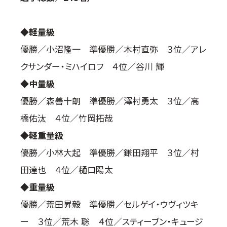
国際空手道連盟について
お知らせ
◆軽量級
優勝／小沼隆一 準優勝／木村直弥 ３位／アレ
本部からのお知らせ
クサンダー・ミハイロフ ４位／谷川 輝
支部からのお知らせ
公式大会
◆中量級
公式記録
優勝／森善十朗 準優勝／澤村勇太 ３位／高
試合規則
橋佑汰 ４位／竹岡拓哉
入門のご案内
◆軽重量級
青少年部・保護者の方へ
優勝／小林大起 準優勝／鎌田翔平 ３位／村
一般の部・壮年部の方
田達也 ４位／樋口陽太
会員制度
◆重量級
優勝／荒田昇毅 準優勝／セルゲイ・ウヴィツキ
ー ３位／荒木 聡 ４位／スティーブン・キュージ