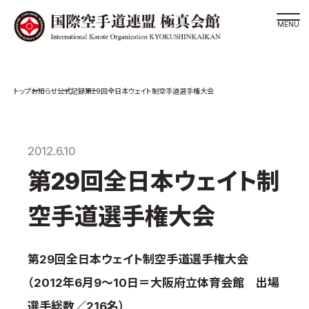
道場検索
お知らせ
公式記録
第29回全日本ウェイト制空手道選手権大会
スケジュール
極真会館の世界
極真会館の理念
2012.6.10
大山倍達総裁 紹介
第29回全日本ウェイト制
松井章奎館長 紹介
空手道選手権大会
極真の歴史
極真会館のご案内
第29回全日本ウェイト制空手道選手権大会
極真会館の概要
（2012年6月9～10日＝大阪府立体育会館 出場
役員紹介
選手総数／216名）
各委員会紹介