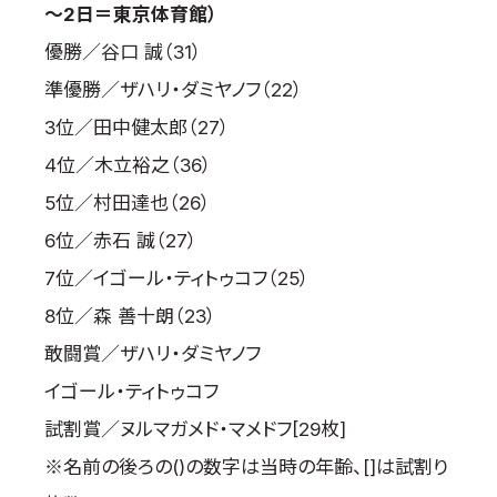
～2
日＝東京体育館）
国際空手道連盟について
優勝／谷口 誠（31）
お知らせ
準優勝／ザハリ・ダミヤノフ（22）
本部からのお知らせ
3位／田中健太郎（27）
支部からのお知らせ
4位／木立裕之（36）
公式大会
5位／村田達也（26）
公式記録
6位／赤石 誠（27）
試合規則
7位／イゴール・ティトゥコフ（25）
入門のご案内
8位／森 善十朗（23）
青少年部・保護者の方へ
敢闘賞／ザハリ・ダミヤノフ
一般の部・壮年部の方
イゴール・ティトゥコフ
会員制度
試割賞／ヌルマガメド・マメドフ[29枚]
※名前の後ろの()の数字は当時の年齢、[]は試割り