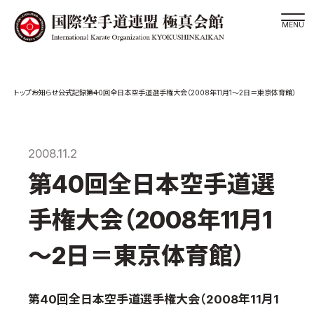
道場検索
お知らせ
公式記録
第40回全日本空手道選手権大会（2008年11月1～2日＝東京体育館）
スケジュール
極真会館の世界
極真会館の理念
2008.11.2
大山倍達総裁 紹介
第40回全日本空手道選
松井章奎館長 紹介
手権大会（2008年11月1
極真の歴史
極真会館のご案内
～2日＝東京体育館）
極真会館の概要
役員紹介
第40
回全日本空手道選手権大会（2008
年11
月1
各委員会紹介