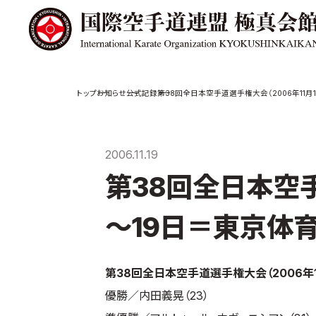
極真会館の
道場検索
お知らせ
公式記録
第38回全日本空手道選手権大会（2006年11月
スケジュール
極真会
極真会館の世界
役員紹
2006.11.19
極真会館の理念
各委員
第38回全日本空手
大山倍達総裁 紹
国際空
介
ついて
松井章奎館長 紹
～19日＝東京体育
介
極真の歴史
第38回全日本空手道選手権大会（2006年1
優勝／内田義晃（23）