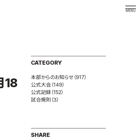
取材の
よくある
本サイト
CATEGORY
プライバ
本部からのお知らせ
（917）
サイトマ
18
公式大会
（149）
Language
公式記録
（152）
試合規則
（3）
日本語
English
SHARE