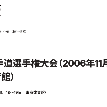
ご案内
お知らせ
18～19日＝東京体育館）
館の概要
本部からのお知ら
せ
介
支部からのお知ら
せ
会紹介
公式大会
道選手権大会（2006年11月
手道連盟に
公式記録
試合規則
館）
入門のご案内
青少年部・保護者
1月18～19日＝東京体育館）
の方へ
一般の部・壮年部
の方
会員制度