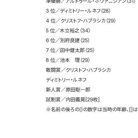
準優勝／アルトゥール・ホヴァニシアン（31）
3 位／ディミトリー・ルネフ（28）
4 位／クリストフ・ハブラシカ（29）
5 位／木立裕之（34）
6 位／別府良建（25）
7 位／田中健太郎（25）
8 位／池本 理（29）
敢闘賞／クリストフ・ハブラシカ
ディミトリー・ルネフ
新人賞／原田聡一郎
試割賞／内田義晃[29枚]
※名前の後ろの()の数字は当時の年齢、[]