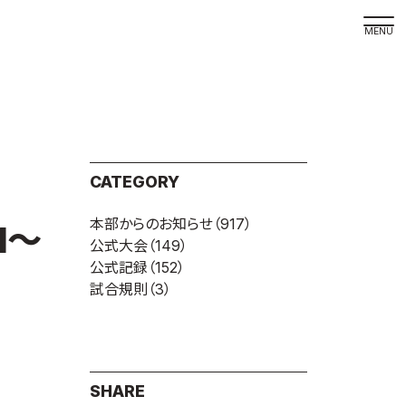
取材の
よくある
本サイト
CATEGORY
プライバ
本部からのお知らせ
（917）
サイトマ
1～
公式大会
（149）
Language
公式記録
（152）
試合規則
（3）
日本語
English
SHARE