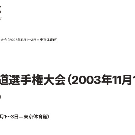
ご案内
お知らせ
会（2003年11月1～3日＝東京体育館）
館の概要
本部からのお知ら
せ
介
支部からのお知ら
せ
会紹介
公式大会
選手権大会（2003年11月
手道連盟に
公式記録
試合規則
）
入門のご案内
青少年部・保護者
1月1～3日＝東京体育館）
の方へ
一般の部・壮年部
の方
会員制度