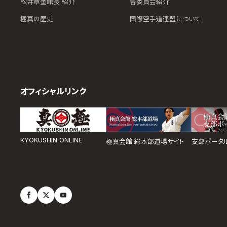
松井章奎館長 紹介
各委員会紹介
極真の歴史
国際空手道連盟について
オフィシャルリンク
KYOKUSHIN ONLINE
極真会館 総本部道場サイト
支部ポータ