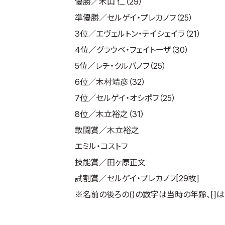
優勝／木山 仁（29）
準優勝／セルゲイ・プレカノフ（25）
3位／エヴェルトン・テイシェイラ（21）
4位／グラウベ・フェイトーザ（30）
5位／レチ・クルバノフ（25）
6位／木村靖彦（32）
7位／セルゲイ・オシポフ（25）
8位／木立裕之（31）
敢闘賞／木立裕之
エミル・コストフ
技能賞／田ヶ原正文
試割賞／セルゲイ・プレカノフ[29枚]
※名前の後ろの()の数字は当時の年齢、[]