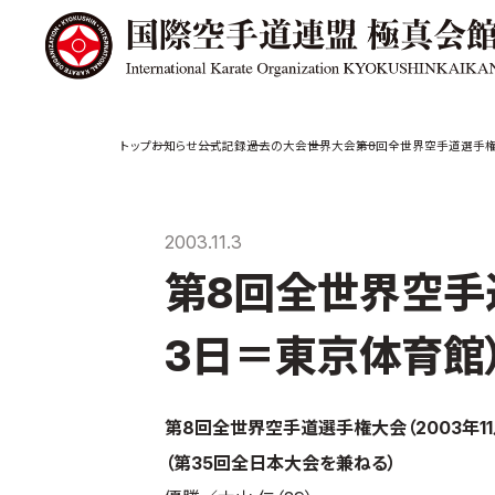
極真会館の
道場検索
お知らせ
公式記録
過去の大会
世界大会
第8回全世界空手道選手権大
スケジュール
極真会
極真会館の世界
役員紹
2003.11.3
極真会館の理念
各委員
第8回全世界空手道
大山倍達総裁 紹
国際空
介
ついて
松井章奎館長 紹
3日＝東京体育館
介
極真の歴史
第8回全世界空手道選手権大会（2003年1
（第35回全日本大会を兼ねる）