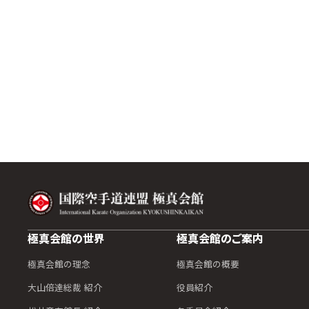
極真会館の世界
極真会館のご案内
極真会館の理念
極真会館の概要
大山倍達総裁 紹介
役員紹介