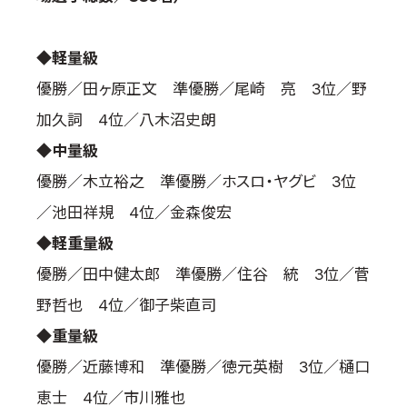
国際空手道連盟について
お知らせ
◆軽量級
優勝／田ヶ原正文 準優勝／尾崎 亮 3位／野
本部からのお知らせ
加久詞 4位／八木沼史朗
支部からのお知らせ
公式大会
◆中量級
公式記録
優勝／木立裕之 準優勝／ホスロ・ヤグビ 3位
試合規則
／池田祥規 4位／金森俊宏
入門のご案内
◆軽重量級
青少年部・保護者の方へ
優勝／田中健太郎 準優勝／住谷 統 3位／菅
一般の部・壮年部の方
野哲也 4位／御子柴直司
会員制度
◆重量級
優勝／近藤博和 準優勝／徳元英樹 3位／樋口
恵士 4位／市川雅也