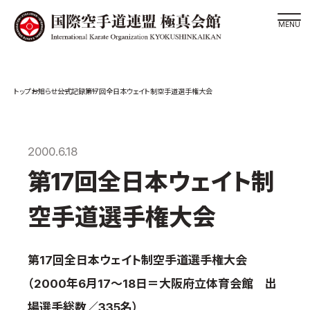
道場検索
お知らせ
公式記録
第17回全日本ウェイト制空手道選手権大会
スケジュール
極真会館の世界
極真会館の理念
2000.6.18
大山倍達総裁 紹介
第17回全日本ウェイト制
松井章奎館長 紹介
空手道選手権大会
極真の歴史
極真会館のご案内
第17回全日本ウェイト制空手道選手権大会
極真会館の概要
（2000年6月17～18日＝大阪府立体育会館 出
役員紹介
場選手総数／335名）
各委員会紹介