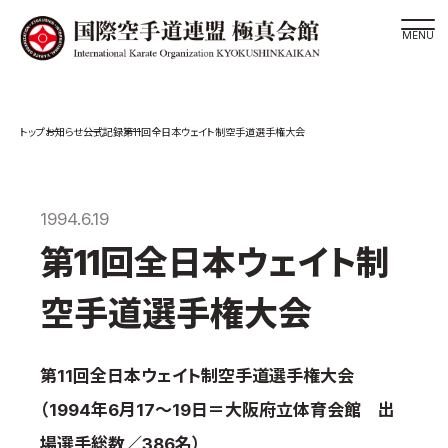
道場検索
お知らせ
公式記録
第11回全日本ウェイト制空手道選手権大会
スケジュール
極真会館の世界
極真会館の理念
1994.6.19
大山倍達総裁 紹介
第11回全日本ウェイト制
松井章奎館長 紹介
空手道選手権大会
極真の歴史
極真会館のご案内
第11回全日本ウェイト制空手道選手権大会
極真会館の概要
（1994年6月17～19日＝大阪府立体育会館 出
役員紹介
場選手総数／386名）
各委員会紹介