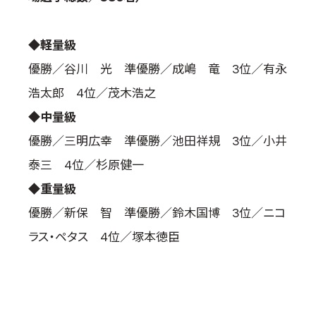
国際空手道連盟について
お知らせ
◆軽量級
優勝／谷川 光 準優勝／成嶋 竜 3位／有永
本部からのお知らせ
浩太郎 4位／茂木浩之
支部からのお知らせ
公式大会
◆中量級
公式記録
優勝／三明広幸 準優勝／池田祥規 3位／小井
試合規則
泰三 4位／杉原健一
入門のご案内
◆重量級
青少年部・保護者の方へ
優勝／新保 智 準優勝／鈴木国博 3位／ニコ
一般の部・壮年部の方
ラス・ペタス 4位／塚本徳臣
会員制度