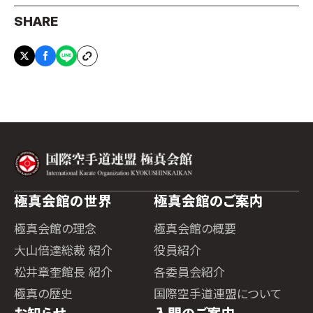
SHARE
極真会館の世界
極真会館のご案内
極真会館の理念
極真会館の概要
大山倍達総裁 紹介
役員紹介
松井章奎館長 紹介
各委員会紹介
極真の歴史
国際空手道連盟について