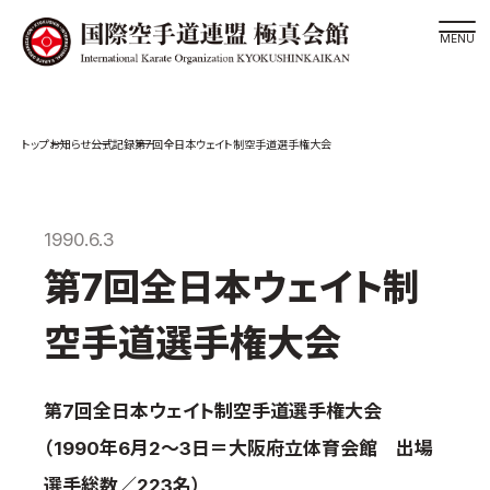
道場検索
お知らせ
公式記録
第7回全日本ウェイト制空手道選手権大会
スケジュール
極真会館の世界
極真会館の理念
1990.6.3
大山倍達総裁 紹介
第7回全日本ウェイト制
松井章奎館長 紹介
空手道選手権大会
極真の歴史
極真会館のご案内
第7回全日本ウェイト制空手道選手権大会
極真会館の概要
（1990年6月2～3日＝大阪府立体育会館 出場
役員紹介
選手総数／223名）
各委員会紹介