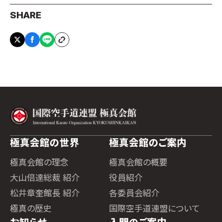
SHARE
極真会館の世界
極真会館のご案内
極真会館の理念
極真会館の概要
大山倍達総裁 紹介
役員紹介
松井章奎館長 紹介
各委員会紹介
極真の歴史
国際空手道連盟について