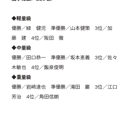
国際空手道連盟について
お知らせ
◆軽量級
優勝／緑 健児 準優勝／山本健策 3位／加
本部からのお知らせ
藤 建 4位／阪田 徹
支部からのお知らせ
公式大会
◆中量級
公式記録
優勝／田口恭一 準優勝／坂本恵義 3位／佐々
試合規則
木敏也 4位／飯泉俊明
入門のご案内
◆重量級
青少年部・保護者の方へ
優勝／岩崎達也 準優勝／滝田 巌 3位／江口
一般の部・壮年部の方
芳治 4位／角田信朗
会員制度