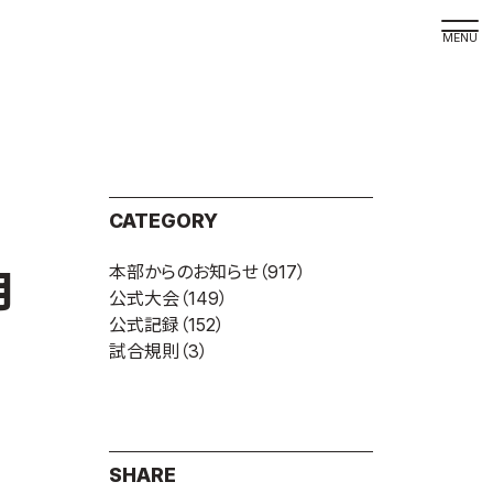
取材の
よくある
本サイト
CATEGORY
プライバ
本部からのお知らせ
（917）
サイトマ
月
公式大会
（149）
Language
公式記録
（152）
試合規則
（3）
日本語
English
SHARE