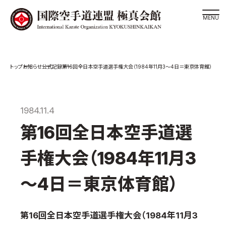
道場検索
お知らせ
公式記録
第16回全日本空手道選手権大会（1984年11月3～4日＝東京体育館）
スケジュール
極真会館の世界
極真会館の理念
1984.11.4
大山倍達総裁 紹介
第16回全日本空手道選
松井章奎館長 紹介
手権大会（1984年11月3
極真の歴史
極真会館のご案内
～4日＝東京体育館）
極真会館の概要
役員紹介
第16回全日本空手道選手権大会（1984年11月3
各委員会紹介