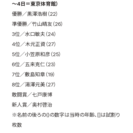
～4日＝東京体育館）
国際空手道連盟について
優勝／黒澤浩樹（22）
お知らせ
準優勝／竹山晴友（26）
本部からのお知らせ
3位／水口敏夫（24）
支部からのお知らせ
4位／木元正資（27）
公式大会
5位／小笠原和彦（25）
公式記録
6位／五来克仁（23）
試合規則
7位／敷島知章（19）
入門のご案内
8位／湯澤元美（27）
青少年部・保護者の方へ
敢闘賞／七戸康博
一般の部・壮年部の方
新人賞／奥村啓治
会員制度
※名前の後ろの()の数字は当時の年齢、[]は試割り
枚数