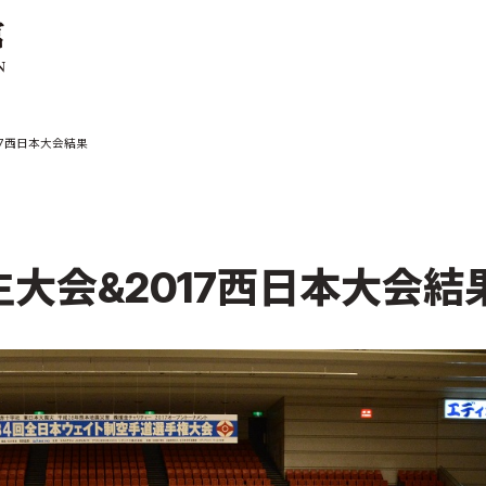
ご案内
お知らせ
17西日本大会結果
館の概要
本部からのお知ら
せ
介
支部からのお知ら
せ
会紹介
公式大会
生大会&2017西日本大会結
手道連盟に
公式記録
試合規則
入門のご案内
青少年部・保護者
の方へ
一般の部・壮年部
の方
会員制度