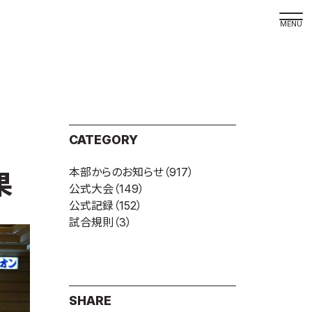
取材の
よくある
本サイト
CATEGORY
プライバ
本部からのお知らせ
（917）
サイトマ
果
公式大会
（149）
Language
公式記録
（152）
試合規則
（3）
日本語
English
SHARE