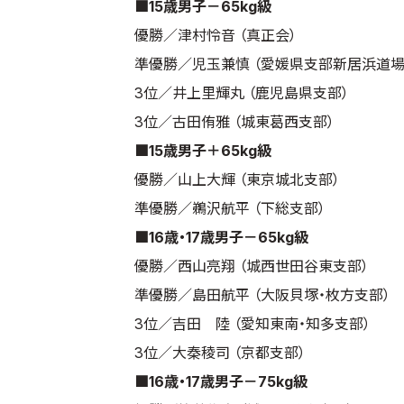
■15歳男子－65kg級
優勝／津村怜音 （真正会）
準優勝／児玉兼慎 （愛媛県支部新居浜道場
3位／井上里輝丸 （鹿児島県支部）
3位／古田侑雅 （城東葛西支部）
■15歳男子＋65kg級
優勝／山上大輝 （東京城北支部）
準優勝／鵜沢航平 （下総支部）
■16歳・17歳男子－65kg級
優勝／西山亮翔 （城西世田谷東支部）
準優勝／島田航平 （大阪貝塚・枚方支部）
3位／吉田 陸 （愛知東南・知多支部）
3位／大秦稜司 （京都支部）
■16歳・17歳男子－75kg級