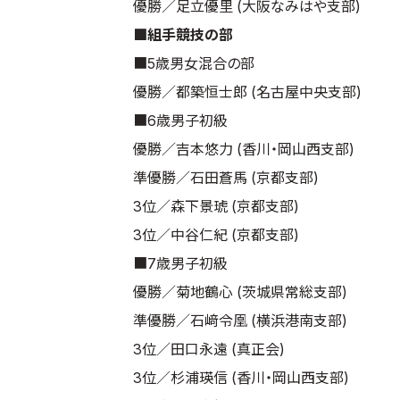
優勝／足立優里 (大阪なみはや支部)
■組手競技の部
■5歳男女混合の部
優勝／都築恒士郎 (名古屋中央支部)
■6歳男子初級
優勝／吉本悠力 (香川・岡山西支部)
準優勝／石田蒼馬 (京都支部)
3位／森下景琥 (京都支部)
3位／中谷仁紀 (京都支部)
■7歳男子初級
優勝／菊地鶴心 (茨城県常総支部)
準優勝／石﨑令凰 (横浜港南支部)
3位／田口永遠 (真正会)
3位／杉浦瑛信 (香川・岡山西支部)