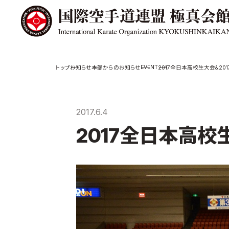
極真会館の
道場検索
EVENT
お知らせ
本部からのお知らせ
2017全日本高校生大会&20
スケジュール
極真会
極真会館の世界
役員紹
2017.6.4
極真会館の理念
各委員
2017全日本高校
大山倍達総裁 紹
国際空
介
ついて
松井章奎館長 紹
介
極真の歴史