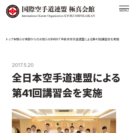
道場検索
EVENT
お知らせ
本部からのお知らせ
全日本空手道連盟による第41回講習会を実施
スケジュール
極真会館の世界
極真会館の理念
2017.5.20
大山倍達総裁 紹介
全日本空手道連盟による
松井章奎館長 紹介
第41回講習会を実施
極真の歴史
極真会館のご案内
極真会館の概要
役員紹介
各委員会紹介