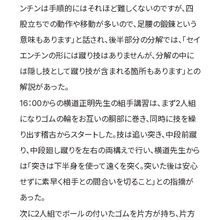
ンチンは手順的にはそれほど難しくないのですが、四
股立ちでの動作や移動が多いので、足腰の鍛錬という
意味もあります」と話され、後半部分の分解では、「セイ
エンチンの形には蹴り技はありませんが、分解の中に
は隠し技として蹴り技が含まれる箇所もあります」との
解説があった。
16：00からの横道正明先生の組手講習は、まず2人組
になりゴムの輪をお互いの胴部に巻き、同時に技を繰
り出す稽古からスタートした。技は追い突き、中段前蹴
り、中段廻し蹴りを左右の両構えで行い、横道先生から
は「突きは下半身を使って遠くを突く。突いた後は安心
せずに素早く相手との間合いを切ること」との指摘が
あった。
次に2人組でボールの付いたゴムを片方が持ち、片方