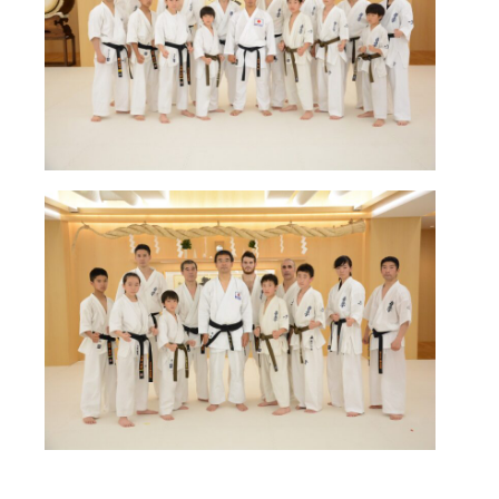
国際空手道連盟について
お知らせ
本部からのお知らせ
支部からのお知らせ
公式大会
公式記録
試合規則
入門のご案内
青少年部・保護者の方へ
一般の部・壮年部の方
会員制度