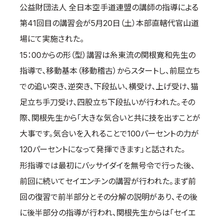
公益財団法人 全日本空手道連盟の講師の指導による
取材のお申し込み
第41回目の講習会が5月20日（土）本部直轄代官山道
よくある質問
場にて実施された。
本サイトについて
15：00からの形（型）講習は糸東流の関根寛和先生の
プライバシーポリシー
指導で、移動基本（移動稽古）からスタートし、前屈立ち
サイトマップ
Language
での追い突き、逆突き、下段払い、横受け、上げ受け、猫
足立ち手刀受け、四股立ち下段払いが行われた。その
日本語
際、関根先生から「大きな気合いと共に技を出すことが
English
大事です。気合いを入れることで100パーセントの力が
120パーセントになって発揮できます」と話された。
形指導では最初にバッサイダイを無号令で行った後、
前回に続いてセイエンチンの講習が行われた。まず前
回の復習で前半部分とその分解の説明があり、その後
に後半部分の指導が行われ、関根先生からは「セイエ