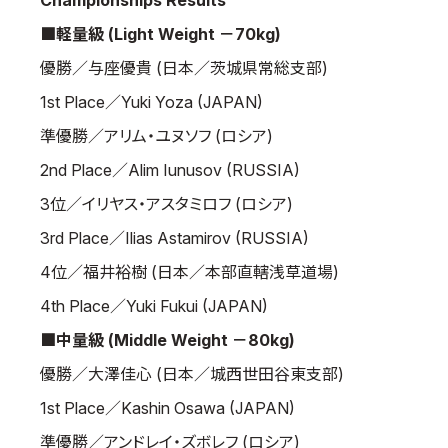
Championships Results
取材のお申し込み
■軽量級 (Light Weight －70kg)
よくある質問
優勝／与座優貴 (日本／茨城県常総支部)
本サイトについて
1st Place／Yuki Yoza (JAPAN)
プライバシーポリシー
準優勝／アリム・ユヌソフ (ロシア)
サイトマップ
2nd Place／Alim Iunusov (RUSSIA)
Language
3位／イリヤス・アスタミロフ (ロシア)
日本語
3rd Place／Ilias Astamirov (RUSSIA)
English
4位／福井裕樹 (日本／本部直轄浅草道場)
4th Place／Yuki Fukui (JAPAN)
■中量級 (Middle Weight －80kg)
優勝／大澤佳心 (日本／城西世田谷東支部)
1st Place／Kashin Osawa (JAPAN)
準優勝／アンドレイ・ズボレフ (ロシア)