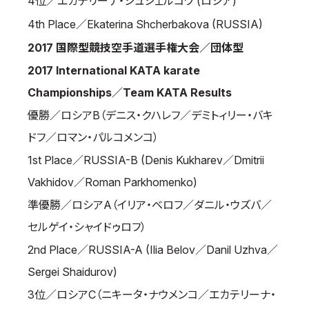
4位／エカテリーナ・シュシェルコワ (ロシア)
4th Place／Ekaterina Shcherbakova (RUSSIA)
2017 国際型競技空手道選手権大会／団体型
2017 International KATA karate
Championships／Team KATA Results
優勝／ロシアB（デニス・クハレフ／デミトィリー・バキ
ドフ／ロマン・パルコメンコ）
1st Place／RUSSIA-B (Denis Kukharev／Dmitrii
Vakhidov／Roman Parkhomenko)
準優勝／ロシアA（イリア・ベロフ／ダニル・ウズバ／
セルゲイ・シャイドゥロフ）
2nd Place／RUSSIA-A (Ilia Belov／Danil Uzhva／
Sergei Shaidurov)
3位／ロシアC（ニキータ・ナウメンコ／エカテリーナ・