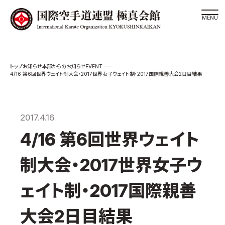
道場検索
EVENT
お知らせ
本部からのお知らせ
スケジュール
4/16 第6回世界ウェイト制大会・2017世界女子ウェイト制・2017国際親善大会2日目結果
極真会館の世界
極真会館の理念
2017.4.16
大山倍達総裁 紹介
4/16 第6回世界ウェイト
松井章奎館長 紹介
極真の歴史
制大会・2017世界女子ウ
極真会館のご案内
ェイト制・2017国際親善
極真会館の概要
役員紹介
大会2日目結果
各委員会紹介