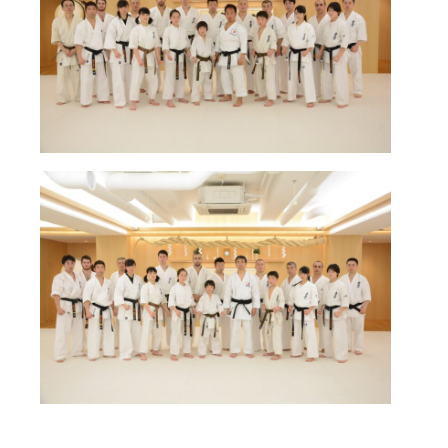
国際空手道連盟について
お知らせ
本部からのお知らせ
支部からのお知らせ
公式大会
公式記録
試合規則
入門のご案内
青少年部・保護者の方へ
一般の部・壮年部の方
会員制度