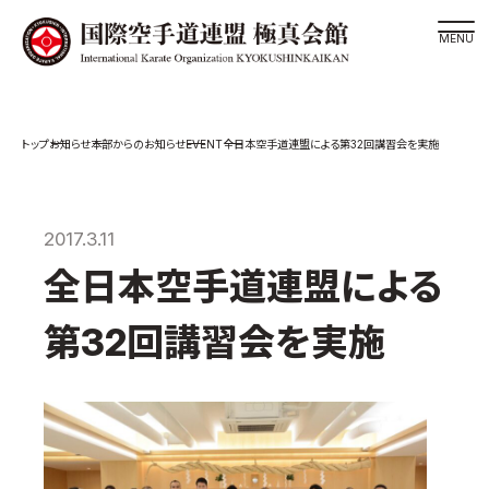
道場検索
EVENT
お知らせ
本部からのお知らせ
全日本空手道連盟による第32回講習会を実施
スケジュール
極真会館の世界
極真会館の理念
2017.3.11
大山倍達総裁 紹介
全日本空手道連盟による
松井章奎館長 紹介
第32回講習会を実施
極真の歴史
極真会館のご案内
極真会館の概要
役員紹介
各委員会紹介