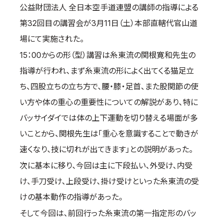
公益財団法人 全日本空手道連盟の講師の指導による
取材のお申し込み
第32回目の講習会が3月11日（土）本部直轄代官山道
よくある質問
場にて実施された。
本サイトについて
15：00からの形（型）講習は糸東流の関根寛和先生の
プライバシーポリシー
指導が行われ、まず糸東流の形によく出てくる猫足立
サイトマップ
Language
ち、四股立ちの立ち方で、腰・膝・足首、また股関節の使
い方や体の重心の重要性についての解説があり、特に
日本語
バッサイダイでは体の上下運動を切り替える場面が多
English
いことから、関根先生は「重心を意識することで動きが
速くなり、技に切れが出てきます」との説明があった。
次に基本に移り、今回は主に下段払い、外受け、内受
け、手刀受け、上段受け、掛け受けといった糸東流の受
けの基本動作の指導があった。
そして今回は、前回行った糸東流の第一指定形のバッ