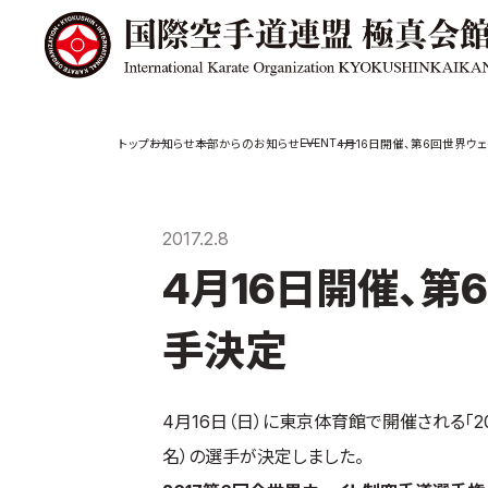
極真会館の
道場検索
EVENT
お知らせ
本部からのお知らせ
4月16日開催、第6回世界ウ
スケジュール
極真会
極真会館の世界
役員紹
2017.2.8
極真会館の理念
各委員
4月16日開催、
大山倍達総裁 紹
国際空
介
ついて
松井章奎館長 紹
手決定
介
極真の歴史
4月16日（日）に東京体育館で開催される「
名）の選手が決定しました。