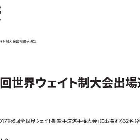
ご案内
お知らせ
ェイト制大会出場選手決定
館の概要
本部からのお知ら
せ
介
支部からのお知ら
せ
会紹介
公式大会
第6回世界ウェイト制大会出場
手道連盟に
公式記録
試合規則
入門のご案内
青少年部・保護者
2017第6回全世界ウェイト制空手道選手権大会」に出場する32名（
の方へ
一般の部・壮年部
の方
会員制度