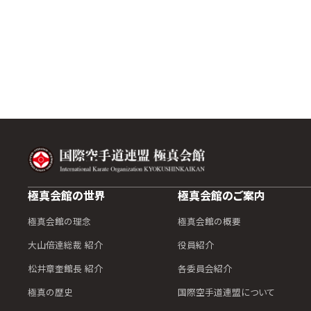
極真会館の世界
極真会館のご案内
極真会館の理念
極真会館の概要
大山倍達総裁 紹介
役員紹介
松井章奎館長 紹介
各委員会紹介
極真の歴史
国際空手道連盟について