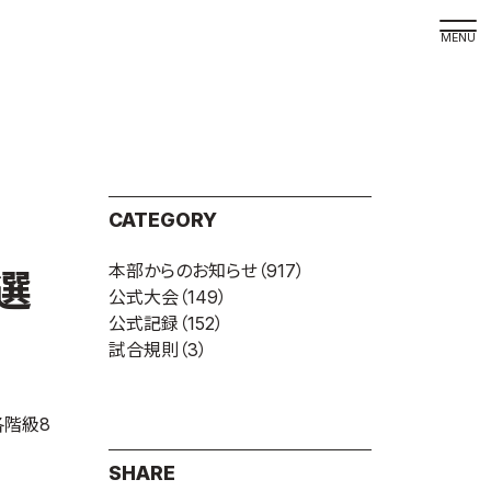
取材の
よくある
本サイト
CATEGORY
プライバ
本部からのお知らせ
（917）
サイトマ
選
公式大会
（149）
Language
公式記録
（152）
試合規則
（3）
日本語
English
各階級8
SHARE