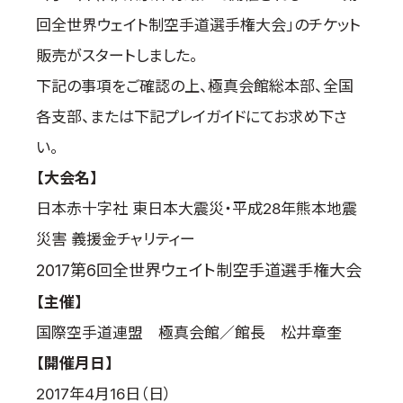
回全世界ウェイト制空手道選手権大会」のチケット
国際空手道連盟について
お知らせ
販売がスタートしました。
下記の事項をご確認の上、極真会館総本部、全国
本部からのお知らせ
各支部、または下記プレイガイドにてお求め下さ
支部からのお知らせ
公式大会
い。
公式記録
【大会名】
試合規則
日本赤十字社 東日本大震災・平成28年熊本地震
入門のご案内
災害 義援金チャリティー
青少年部・保護者の方へ
2017
第6回全世界ウェイト制空手道選手権大会
一般の部・壮年部の方
【主催】
会員制度
国際空手道連盟 極真会館／館長 松井章奎
【開催月日】
2017年4月16日（日）