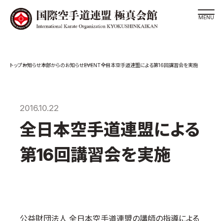
道場検索
EVENT
お知らせ
本部からのお知らせ
全日本空手道連盟による第16回講習会を実施
スケジュール
極真会館の世界
極真会館の理念
2016.10.22
大山倍達総裁 紹介
全日本空手道連盟による
松井章奎館長 紹介
第16回講習会を実施
極真の歴史
極真会館のご案内
極真会館の概要
役員紹介
公益財団法人 全日本空手道連盟の講師の指導による
各委員会紹介