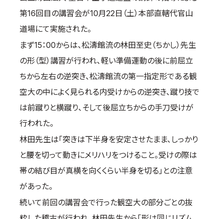
第16回目の講習会が10月22日（土）本部直轄代官山
国際空手道連盟について
道場にて実施された。
お知らせ
まず15：00からは、松濤館流の林田至史（ちかし）先生
本部からのお知らせ
の形（型）講習が行われ、軽い準備運動の後に前屈立
支部からのお知らせ
ちから左右の逆突き、松濤館流の第一指定形である観
公式大会
空大の中によく見られる内受けからの逆突き、蹴り技で
公式記録
は前蹴りと横蹴り、そして後屈立ちからの手刀受けが
試合規則
行われた。
入門のご案内
林田先生は「突きは下半身を安定させたまま、しっかり
青少年部・保護者の方へ
と腰を切って動きにメリハリをつけること。受けの際は
一般の部・壮年部の方
帯の結び目が真横を向くくらい半身を切る」との注意
会員制度
があった。
続いて前回の講習会で行った観空大の部分ごとの抜
粋した稽古が行われ、林田先生から「形は同じリズム