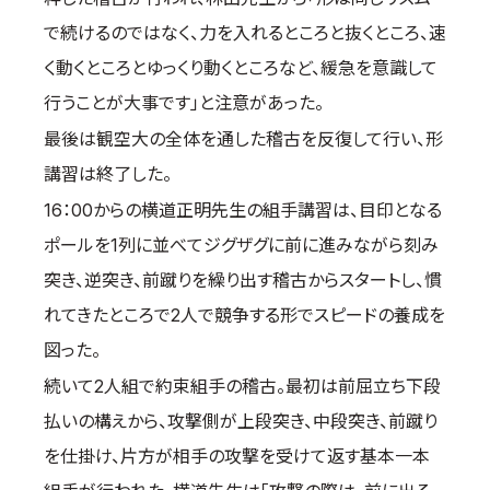
取材のお申し込み
で続けるのではなく、力を入れるところと抜くところ、速
よくある質問
く動くところとゆっくり動くところなど、緩急を意識して
本サイトについて
行うことが大事です」と注意があった。
プライバシーポリシー
最後は観空大の全体を通した稽古を反復して行い、形
サイトマップ
講習は終了した。
Language
16：00からの横道正明先生の組手講習は、目印となる
日本語
ポールを1列に並べてジグザグに前に進みながら刻み
English
突き、逆突き、前蹴りを繰り出す稽古からスタートし、慣
れてきたところで2人で競争する形でスピードの養成を
図った。
続いて2人組で約束組手の稽古。最初は前屈立ち下段
払いの構えから、攻撃側が上段突き、中段突き、前蹴り
を仕掛け、片方が相手の攻撃を受けて返す基本一本