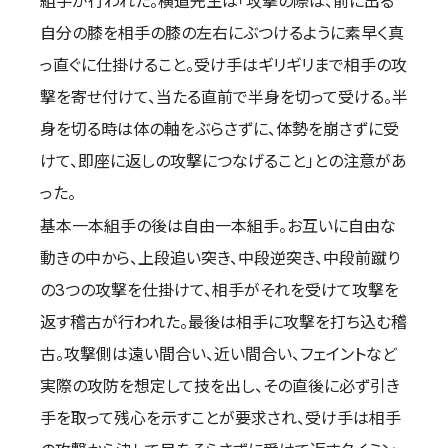
組手が行われた。横道先生は「攻撃の際は、前に出る
自分の膝を相手の膝の左右にぶつけるように素早く真
っ直ぐに仕掛けること。受け手はギリギリまで相手の攻
撃を寄せ付けて、当たる直前で半身を切って受ける。半
身を切る時は体の軸をぶらさずに、体勢を崩さずに受
けて、即座に返しの攻撃につなげること」との注意があ
った。
基本一本組手の後は自由一本組手。お互いに自由な
動きの中から、上段追い突き、中段逆突き、中段前蹴り
の3つの攻撃を仕掛けて、相手がそれを受けて攻撃を
返す稽古が行われた。最後は相手に攻撃を打ち込む稽
古。攻撃側は遠い間合い、近い間合い、フェイントなど
実際の攻防を想定して技を出し、その直後に必ず引き
手を取って残心を示すことが要求され、受け手は相手