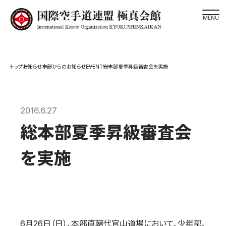
道場検索
EVENT
お知らせ
本部からのお知らせ
総本部夏季昇級審査会を実施
スケジュール
極真会館の世界
極真会館の理念
2016.6.27
大山倍達総裁 紹介
総本部夏季昇級審査会
松井章奎館長 紹介
を実施
極真の歴史
極真会館のご案内
極真会館の概要
役員紹介
6月26日（日）、本部直轄代官山道場において、少年部、
各委員会紹介