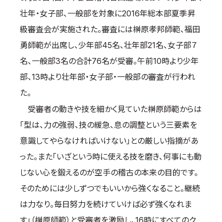
壮年・女子部、一般部を対象に2016年総本部夏季昇
国際空手道連盟について
級審査会が実施された。審査には榊原孝邦師範、福田
お知らせ
勇師範が出席し、少年部45名、壮年部21名、女子部７
本部からのお知らせ
名、一般部3名の合計76名が受審。午前10時より少年
支部からのお知らせ
部、13時より壮年部・女子部・一般部の審査が行われ
公式大会
た。
公式記録
受審者の動きや技を細かく見ていた榊原師範からは
試合規則
「型は、力の強弱、技の緩急、息の調整という三要素を
入門のご案内
意識してやらなければいけない」との厳しい指摘があ
青少年部・保護者の方へ
った。また「いざという時に使える技を磨き、何事にも動
一般の部・壮年部の方
じない心を鍛えるのが空手の稽古の本来の目的です。
会員制度
そのためには少しずつでもいいから強くなること。継続
は力なり。毎日努力を続けていけば必ず強くなれま
す」（榊原師範）と受審者を激励し、16時にすべてのク