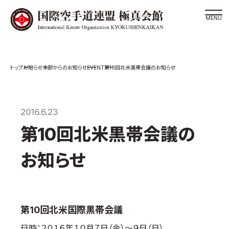
道場検索
EVENT
お知らせ
本部からのお知らせ
第10回北米黒帯会議のお知らせ
スケジュール
極真会館の世界
極真会館の理念
2016.6.23
大山倍達総裁 紹介
第10回北米黒帯会議の
松井章奎館長 紹介
お知らせ
極真の歴史
極真会館のご案内
極真会館の概要
第10回北米国際黒帯会議
役員紹介
各委員会紹介
日時：２０１６年１０月７日（金）～９日（日）