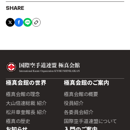
SHARE
極真会館の世界
極真会館のご案内
極真会館の理念
極真会館の概要
大山倍達総裁 紹介
役員紹介
松井章奎館長 紹介
各委員会紹介
極真の歴史
国際空手道連盟について
お知らせ
入門のご案内