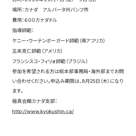
国際空手道連盟について
場所：カナダ アルバータ州バンフ市
お知らせ
費用：６００カナダドル
指導師範：
本部からのお知らせ
支部からのお知らせ
ケニー・ウーテンボーガード師範（南アフリカ）
公式大会
五来克仁師範（アメリカ）
公式記録
フランシスコ・フィリォ師範（ブラジル）
試合規則
参加を希望される方は総本部事務局・海外部までお問
入門のご案内
い合わせください。申込み期限は、8月25日（木）になり
青少年部・保護者の方へ
ます。
一般の部・壮年部の方
極真会館カナダ支部：
会員制度
http://www.kyokushin.ca/