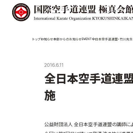
極真会館の
道場検索
EVENT
お知らせ
本部からのお知らせ
全日本空手道連盟・竹川先生
スケジュール
極真会
極真会館の世界
役員紹
2016.6.11
極真会館の理念
各委員
全日本空手道連盟
大山倍達総裁 紹
国際空
介
ついて
松井章奎館長 紹
施
介
極真の歴史
公益財団法人 全日本空手道連盟の講師によ