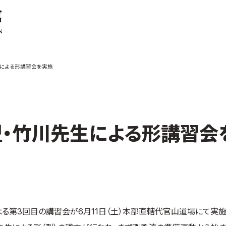
ご案内
お知らせ
による形講習会を実施
館の概要
本部からのお知ら
せ
介
支部からのお知ら
せ
会紹介
公式大会
・竹川先生による形講習会
手道連盟に
公式記録
試合規則
入門のご案内
青少年部・保護者
の方へ
一般の部・壮年部
る第3回目の講習会が6月11日（土）本部直轄代官山道場にて実施
の方
会員制度