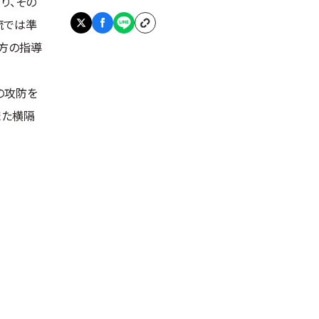
り、その
流では準
ち方の指導
の攻防を
また横隔