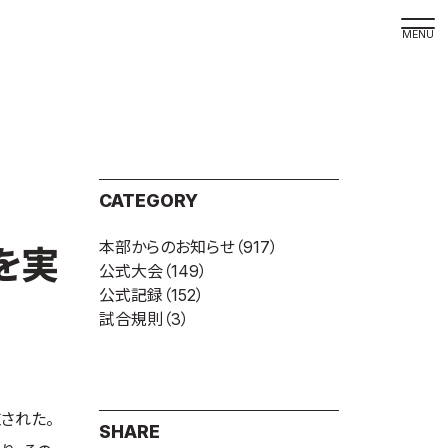
取材の
よくある
本サイト
CATEGORY
プライバ
本部からのお知らせ
（917）
サイトマ
を実
公式大会
（149）
Language
公式記録
（152）
試合規則
（3）
日本語
English
された。
SHARE