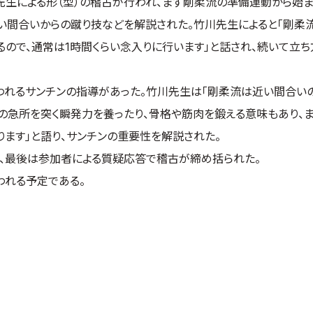
生による形（型）の稽古が行われ、まず剛柔流の準備運動から始ま
い間合いからの蹴り技などを解説された。竹川先生によると「剛柔
ので、通常は1時間くらい念入りに行います」と話され、続いて立
われるサンチンの指導があった。竹川先生は「剛柔流は近い間合い
の急所を突く瞬発力を養ったり、骨格や筋肉を鍛える意味もあり、
ます」と語り、サンチンの重要性を解説された。
、最後は参加者による質疑応答で稽古が締め括られた。
われる予定である。