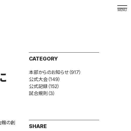
取材の
よくある
本サイト
CATEGORY
プライバ
本部からのお知らせ
（917）
サイトマ
に
公式大会
（149）
Language
公式記録
（152）
試合規則
（3）
日本語
English
会館の創
SHARE