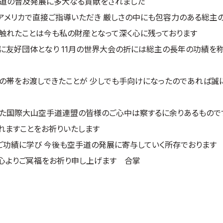
手道の普及発展に多大なる貢献をされました
アメリカで直接ご指導いただき 厳しさの中にも包容力のある総主
触れたことは今も私の財産となって深く心に残っております
友好団体となり 11月の世界大会の折には総主の長年の功績を称
の帯をお渡しできたことが 少しでも手向けになったのであれば誠
った国際大山空手道連盟の皆様のご心中は察するに余りあるもので
れますことをお祈りいたします
ご功績に学び 今後も空手道の発展に寄与していく所存でおります
心よりご冥福をお祈り申し上げます 合掌