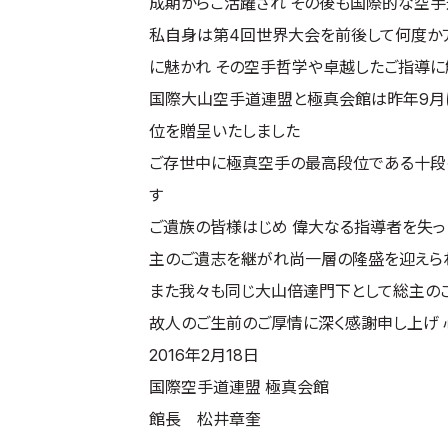
成期からご活躍され その後も国際的な空
私自身は第4回世界大会を前後して何度か
に魅かれ その空手哲学や卓越したご指導に
国際大山空手道連盟と極真会館は昨年9月に
位を贈呈いたしました
ご存世中に極真空手の最高段位である十段
す
ご遺族の皆様はじめ 偉大なる指導者を失
主のご遺志を継がれ尚一層の隆盛を迎えら
また我々も同じ大山倍達門下として総主の
故人のご生前のご厚情に深く感謝申し上げ 
2016年2月18日
国際空手道連盟 極真会館
館長 松井章奎