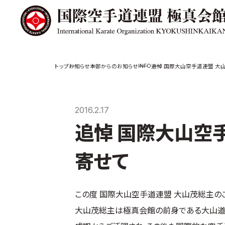
極真会館の
道場検索
INFO
お知らせ
本部からのお知らせ
追悼 国際大山空手道連盟 大
スケジュール
極真会
極真会館の世界
役員紹
2016.2.17
極真会館の理念
各委員
追悼 国際大山空
大山倍達総裁 紹
国際空
介
ついて
松井章奎館長 紹
寄せて
介
極真の歴史
この度 国際大山空手道連盟 大山茂総主の
大山茂総主は極真会館の前身である大山道