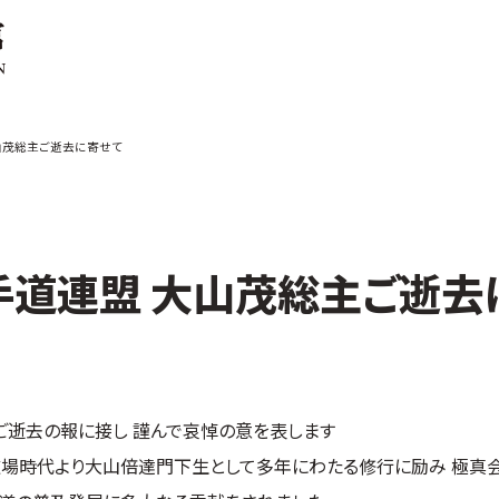
ご案内
お知らせ
山茂総主ご逝去に寄せて
館の概要
本部からのお知ら
せ
介
支部からのお知ら
せ
会紹介
公式大会
手道連盟 大山茂総主ご逝去
手道連盟に
公式記録
試合規則
入門のご案内
青少年部・保護者
ご逝去の報に接し 謹んで哀悼の意を表します
の方へ
一般の部・壮年部
場時代より大山倍達門下生として多年にわたる修行に励み 極真
の方
会員制度