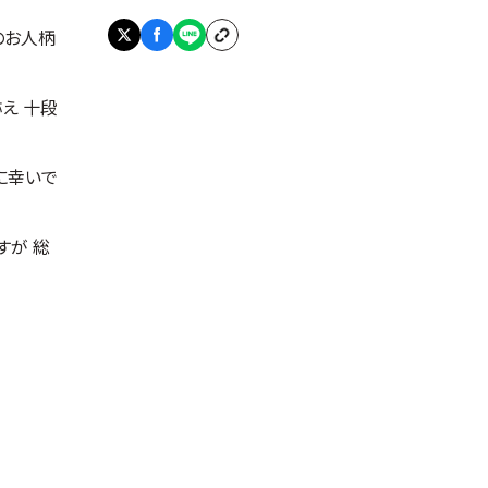
のお人柄
え 十段
に幸いで
すが 総