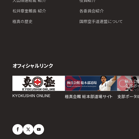
大山倍達総裁 紹介
役員紹介
松井章奎館長 紹介
各委員会紹介
極真の歴史
国際空手道連盟について
オフィシャルリンク
KYOKUSHIN ONLINE
極真会館 総本部道場サイト
支部ポータ