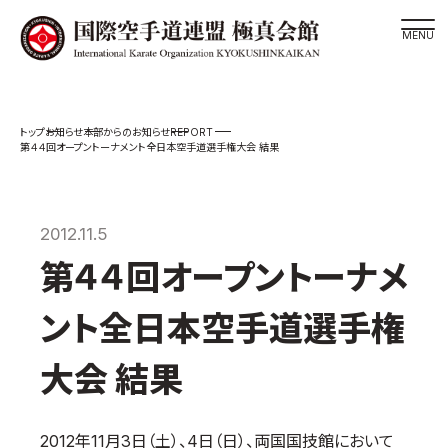
道場検索
REPORT
お知らせ
本部からのお知らせ
スケジュール
第４４回オープントーナメント全日本空手道選手権大会 結果
極真会館の世界
極真会館の理念
2012.11.5
大山倍達総裁 紹介
第４４回オープントーナメ
松井章奎館長 紹介
極真の歴史
ント全日本空手道選手権
極真会館のご案内
大会 結果
極真会館の概要
役員紹介
2012年11月3日（土）、4日（日）、両国国技館において
各委員会紹介