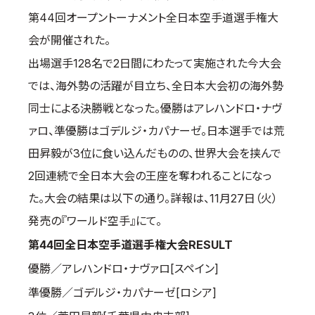
第44回オープントーナメント全日本空手道選手権大
国際空手道連盟について
会が開催された。
お知らせ
出場選手128名で2日間にわたって実施された今大会
本部からのお知らせ
では、海外勢の活躍が目立ち、全日本大会初の海外勢
支部からのお知らせ
同士による決勝戦となった。優勝はアレハンドロ・ナヴ
公式大会
ァロ、準優勝はゴデルジ・カパナーゼ。日本選手では荒
公式記録
田昇毅が3位に食い込んだものの、世界大会を挟んで
試合規則
2回連続で全日本大会の王座を奪われることになっ
入門のご案内
た。大会の結果は以下の通り。詳報は、11月27日（火）
青少年部・保護者の方へ
発売の『ワールド空手』にて。
一般の部・壮年部の方
第44回全日本空手道選手権大会RESULT
会員制度
優勝／アレハンドロ・ナヴァロ[スペイン]
準優勝／ゴデルジ・カパナーゼ[ロシア]