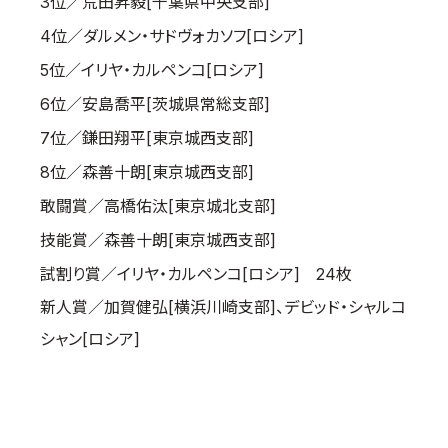
3位／荒田昇毅[千葉県中央支部]
取材のお申し込み
4位／ダルメン・サドヴォカソフ[ロシア]
よくある質問
5位／イリヤ・カルペンコ[ロシア]
本サイトについて
6位／安島喬平[茨城県常総支部]
プライバシーポリシー
7位／鎌田翔平[東京城西支部]
サイトマップ
8位／森善十朗[東京城西支部]
Language
敢闘賞／高橋佑汰[東京城北支部]
日本語
技能賞／森善十朗[東京城西支部]
English
試割り賞／イリヤ・カルペンコ[ロシア] 24枚
新人賞／加賀健弘[横浜川崎支部]、デビッド・シャルコ
シャン[ロシア]