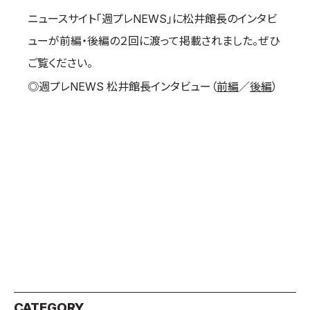
ニュースサイト「週プレNEWS」に松井館長のインタビ
国際空手道連盟について
ューが前編・後編の２回に渡って掲載されました。ぜひ
お知らせ
ご覧ください。
本部からのお知らせ
◎週プレNEWS 松井館長インタビュー（
前編
／
後編
）
支部からのお知らせ
公式大会
公式記録
試合規則
入門のご案内
青少年部・保護者の方へ
一般の部・壮年部の方
会員制度
CATEGORY