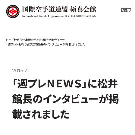
道場検索
INFO
お知らせ
本部からのお知らせ
スケジュール
「週プレＮＥＷＳ」に松井館長のインタビューが掲載されました
極真会館の世界
極真会館の理念
2015.7.1
大山倍達総裁 紹介
「週プレＮＥＷＳ」に松井
松井章奎館長 紹介
極真の歴史
館長のインタビューが掲
極真会館のご案内
載されました
極真会館の概要
役員紹介
各委員会紹介