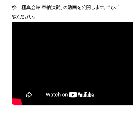
祭 極真会館 奉納演武」の動画を公開します。ぜひご
国際空手道連盟について
覧ください。
お知らせ
本部からのお知らせ
支部からのお知らせ
公式大会
公式記録
試合規則
入門のご案内
青少年部・保護者の方へ
一般の部・壮年部の方
会員制度