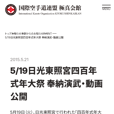
道場検索
EVENT
お知らせ
本部からのお知らせ
スケジュール
5/19日光東照宮四百年式年大祭 奉納演武・動画公開
極真会館の世界
極真会館の理念
2015.5.21
大山倍達総裁 紹介
5/19日光東照宮四百年
松井章奎館長 紹介
極真の歴史
式年大祭 奉納演武・動画
極真会館のご案内
公開
極真会館の概要
役員紹介
5月19日（火）、日光東照宮で行われた「四百年式年大
各委員会紹介