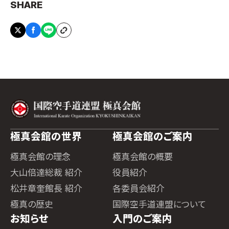
SHARE
極真会館の世界
極真会館のご案内
極真会館の理念
極真会館の概要
大山倍達総裁 紹介
役員紹介
松井章奎館長 紹介
各委員会紹介
極真の歴史
国際空手道連盟について
お知らせ
入門のご案内